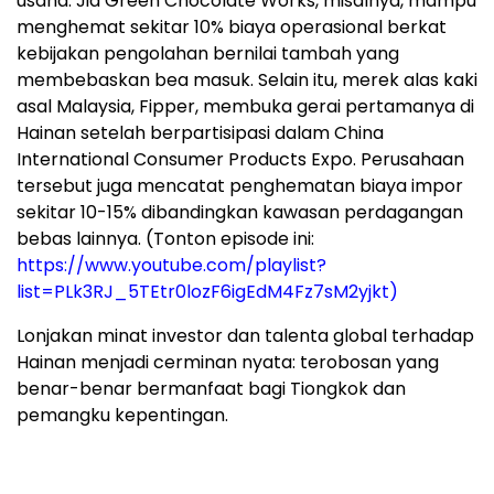
usaha. Jia Green Chocolate Works, misalnya, mampu
menghemat sekitar 10% biaya operasional berkat
kebijakan pengolahan bernilai tambah yang
membebaskan bea masuk. Selain itu, merek alas kaki
asal Malaysia, Fipper, membuka gerai pertamanya di
Hainan setelah berpartisipasi dalam China
International Consumer Products Expo. Perusahaan
tersebut juga mencatat penghematan biaya impor
sekitar 10-15% dibandingkan kawasan perdagangan
bebas lainnya. (Tonton episode ini:
https://www.youtube.com/playlist?
list=PLk3RJ_5TEtr0lozF6igEdM4Fz7sM2yjkt)
Lonjakan minat investor dan talenta global terhadap
Hainan menjadi cerminan nyata: terobosan yang
benar-benar bermanfaat bagi Tiongkok dan
pemangku kepentingan.