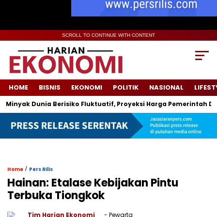
SCROLL TO CONTINUE WITH CONTENT
HOME
BISNIS
EKONOMI
POLITIK
NASIONAL
LIFEST
ak Dunia Berisiko Fluktuatif, Proyeksi Harga Pemerintah Dipatok
/
Home
Pers Rilis
Hainan: Etalase Kebijakan Pintu
Terbuka Tiongkok
Tim Harian Ekonomi
- Pewarta