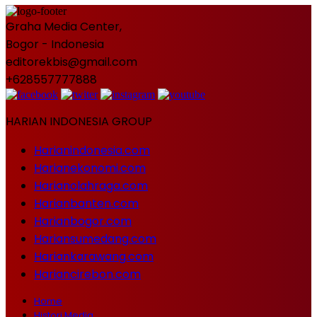
Graha Media Center,
Bogor - Indonesia
editorekbis@gmail.com
+628557777888
HARIAN INDONESIA GROUP
Harianindonesia.com
Harianekonomi.com
Harianolahraga.com
Harianbanten.com
Harianbogor.com
Hariansumedang.com
Hariankarawang.com
Hariancirebon.com
Home
Histori Media