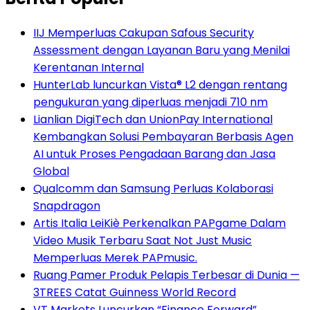
IIJ Memperluas Cakupan Safous Security
Assessment dengan Layanan Baru yang Menilai
Kerentanan Internal
HunterLab luncurkan Vista® L2 dengan rentang
pengukuran yang diperluas menjadi 710 nm
Lianlian DigiTech dan UnionPay International
Kembangkan Solusi Pembayaran Berbasis Agen
AI untuk Proses Pengadaan Barang dan Jasa
Global
Qualcomm dan Samsung Perluas Kolaborasi
Snapdragon
Artis Italia LeiKiè Perkenalkan PAPgame Dalam
Video Musik Terbaru Saat Not Just Music
Memperluas Merek PAPmusic.
Ruang Pamer Produk Pelapis Terbesar di Dunia —
3TREES Catat Guinness World Record
VT Markets Luncurkan “Finance Forward”,