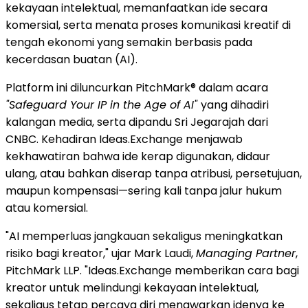
kekayaan intelektual, memanfaatkan ide secara
komersial, serta menata proses komunikasi kreatif di
tengah ekonomi yang semakin berbasis pada
kecerdasan buatan (AI).
Platform ini diluncurkan PitchMark® dalam acara
"Safeguard Your IP in the Age of AI"
yang dihadiri
kalangan media, serta dipandu Sri Jegarajah dari
CNBC. Kehadiran Ideas.Exchange menjawab
kekhawatiran bahwa ide kerap digunakan, didaur
ulang, atau bahkan diserap tanpa atribusi, persetujuan,
maupun kompensasi—sering kali tanpa jalur hukum
atau komersial.
"AI memperluas jangkauan sekaligus meningkatkan
risiko bagi kreator," ujar Mark Laudi,
Managing Partner
,
PitchMark LLP. "Ideas.Exchange memberikan cara bagi
kreator untuk melindungi kekayaan intelektual,
sekaligus tetap percaya diri menawarkan idenya ke