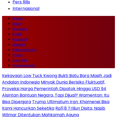
Pers Rilis
Internasional
Home
Bisnis
Ekonomi
Politik
Nasional
Lifestyle
Entertainment
Video
Pers Rilis
Internasional
Kekayaan Low Tuck Kwong Bukti Batu Bara Masih Jadi
Andalan Indonesia
Minyak Dunia Berisiko Fluktuatif,
Proyeksi Harga Pemerintah Dipatok Hingga USD 94
Alsintan Bantuan Negara, Tapi Dijual? Wamentan: Itu
Bisa Dipenjara
Trump Ultimatum Iran: Khamenei Bisa
Kami Hancurkan Seketika
Rp11,8 Triliun Disita, Nasib
Wilmar Ditentukan Mahkamah Agung