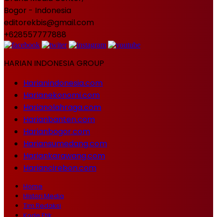
Bogor - Indonesia
editorekbis@gmail.com
+628557777888
HARIAN INDONESIA GROUP
Harianindonesia.com
Harianekonomi.com
Harianolahraga.com
Harianbanten.com
Harianbogor.com
Hariansumedang.com
Hariankarawang.com
Hariancirebon.com
Home
Histori Media
Tim Redaksi
Kode Etik