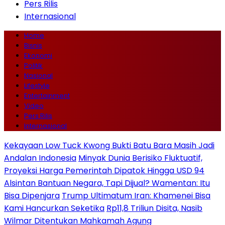
Pers Rilis
Internasional
Home
Bisnis
Ekonomi
Politik
Nasional
Lifestyle
Entertainment
Video
Pers Rilis
Internasional
Kekayaan Low Tuck Kwong Bukti Batu Bara Masih Jadi
Andalan Indonesia
Minyak Dunia Berisiko Fluktuatif,
Proyeksi Harga Pemerintah Dipatok Hingga USD 94
Alsintan Bantuan Negara, Tapi Dijual? Wamentan: Itu
Bisa Dipenjara
Trump Ultimatum Iran: Khamenei Bisa
Kami Hancurkan Seketika
Rp11,8 Triliun Disita, Nasib
Wilmar Ditentukan Mahkamah Agung