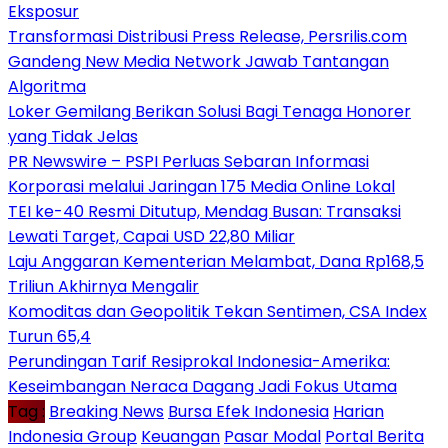
Eksposur
Transformasi Distribusi Press Release, Persrilis.com
Gandeng New Media Network Jawab Tantangan
Algoritma
Loker Gemilang Berikan Solusi Bagi Tenaga Honorer
yang Tidak Jelas
PR Newswire – PSPI Perluas Sebaran Informasi
Korporasi melalui Jaringan 175 Media Online Lokal
TEI ke-40 Resmi Ditutup, Mendag Busan: Transaksi
Lewati Target, Capai USD 22,80 Miliar
Laju Anggaran Kementerian Melambat, Dana Rp168,5
Triliun Akhirnya Mengalir
Komoditas dan Geopolitik Tekan Sentimen, CSA Index
Turun 65,4
Perundingan Tarif Resiprokal Indonesia-Amerika:
Keseimbangan Neraca Dagang Jadi Fokus Utama
Tag :
Breaking News
Bursa Efek Indonesia
Harian
Indonesia Group
Keuangan
Pasar Modal
Portal Berita