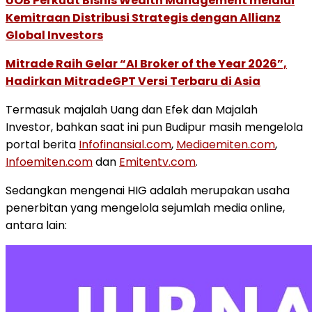
UOB Perkuat Bisnis Wealth Management melalui
Kemitraan Distribusi Strategis dengan Allianz
Global Investors
Mitrade Raih Gelar “AI Broker of the Year 2026”,
Hadirkan MitradeGPT Versi Terbaru di Asia
Termasuk majalah Uang dan Efek dan Majalah
Investor, bahkan saat ini pun Budipur masih mengelola
portal berita
Infofinansial.com
,
Mediaemiten.com
,
Infoemiten.com
dan
Emitentv.com
.
Sedangkan mengenai HIG adalah merupakan usaha
penerbitan yang mengelola sejumlah media online,
antara lain: