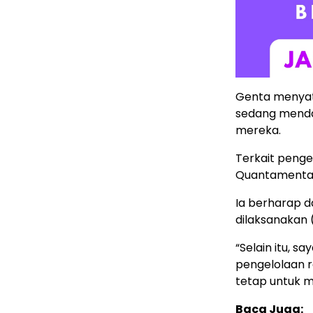
Genta menyat
sedang mendaf
mereka.
Terkait penge
Quantamental 
Ia berharap d
dilaksanakan 
“Selain itu, s
pengelolaan r
tetap untuk m
Baca Juga: