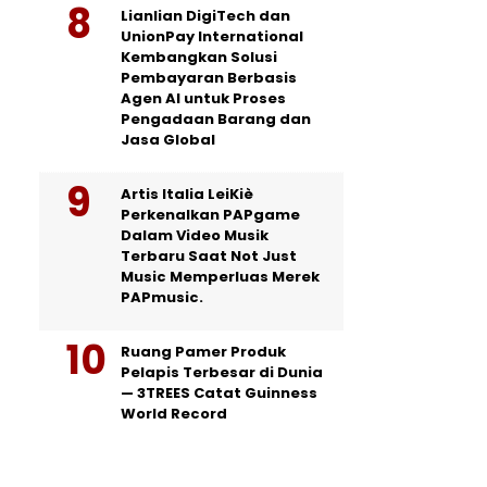
Lianlian DigiTech dan
UnionPay International
Kembangkan Solusi
Pembayaran Berbasis
Agen AI untuk Proses
Pengadaan Barang dan
Jasa Global
Artis Italia LeiKiè
Perkenalkan PAPgame
Dalam Video Musik
Terbaru Saat Not Just
Music Memperluas Merek
PAPmusic.
Ruang Pamer Produk
Pelapis Terbesar di Dunia
— 3TREES Catat Guinness
World Record