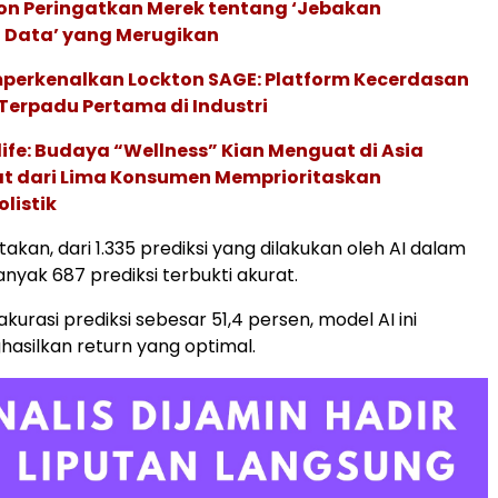
ion Peringatkan Merek tentang ‘Jebakan
 Data’ yang Merugikan
perkenalkan Lockton SAGE: Platform Kecerdasan
Terpadu Pertama di Industri
life: Budaya “Wellness” Kian Menguat di Asia
pat dari Lima Konsumen Memprioritaskan
listik
kan, dari 1.335 prediksi yang dilakukan oleh AI dalam
anyak 687 prediksi terbukti akurat.
kurasi prediksi sebesar 51,4 persen, model AI ini
silkan return yang optimal.