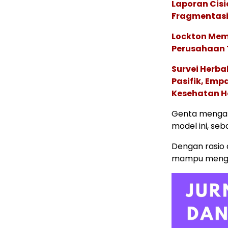
Laporan Cis
Fragmentasi
Lockton Mem
Perusahaan 
Survei Herba
Pasifik, Em
Kesehatan Ho
Genta mengata
model ini, seb
Dengan rasio a
mampu mengha