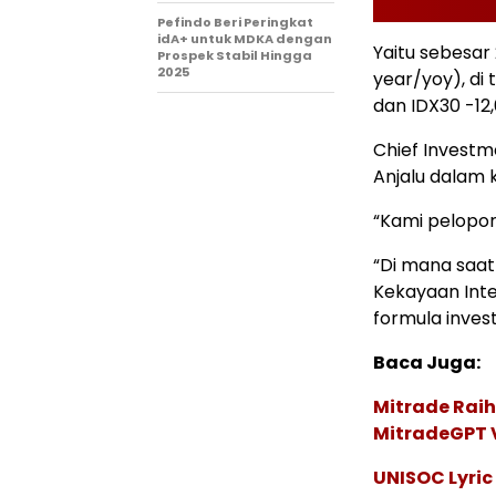
Pefindo Beri Peringkat
idA+ untuk MDKA dengan
Yaitu sebesar
Prospek Stabil Hingga
2025
year/yoy), di
dan IDX30 -12,
Chief Invest
Anjalu dalam 
“Kami pelopor
“Di mana saat
Kekayaan Inte
formula invest
Baca Juga:
Mitrade Raih
MitradeGPT V
UNISOC Lyri