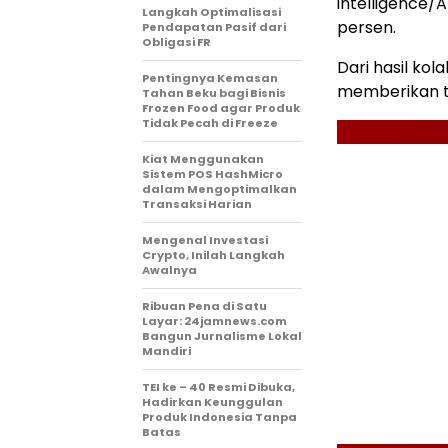
intelligence/
Langkah Optimalisasi
persen.
Pendapatan Pasif dari
Obligasi FR
Dari hasil ko
Pentingnya Kemasan
memberikan ti
Tahan Beku bagi Bisnis
Frozen Food agar Produk
Tidak Pecah di Freeze
Kiat Menggunakan
Sistem POS HashMicro
dalam Mengoptimalkan
Transaksi Harian
Mengenal Investasi
Crypto, Inilah Langkah
Awalnya
Ribuan Pena di Satu
Layar: 24jamnews.com
Bangun Jurnalisme Lokal
Mandiri
TEI ke – 40 Resmi Dibuka,
Hadirkan Keunggulan
Produk Indonesia Tanpa
Batas