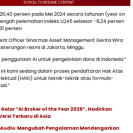
SCROLL TO RESUME CONTENT
 20,40 persen pada Mei 2024 secara tahunan (year on
 tengah pelemahan indeks LQ45 sebesar -8,24 persen
61 persen.
ment Officer Sinarmas Asset Management Genta Wira
keterangan resmi di Jakarta, Minggu.
 penggunaan AI untuk pengelolaan dana di Indonesia.”
 ini kami sedang dalam proses pendaftaran Hak Atas
lektual (HAKI) untuk teknik-teknik atau formula-
asi.”
 Gelar “AI Broker of the Year 2026”, Hadirkan
ersi Terbaru di Asia
c Audio: Mengubah Pengalaman Mendengarkan