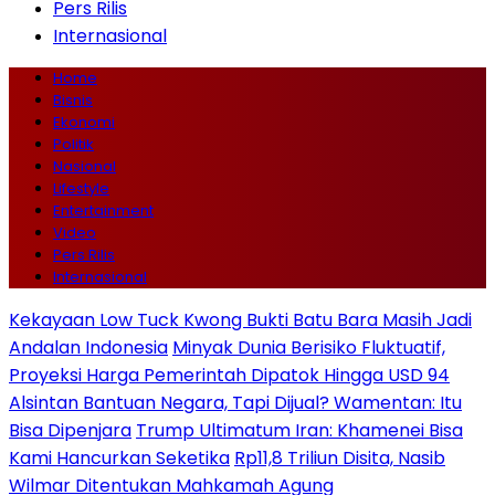
Pers Rilis
Internasional
Home
Bisnis
Ekonomi
Politik
Nasional
Lifestyle
Entertainment
Video
Pers Rilis
Internasional
Kekayaan Low Tuck Kwong Bukti Batu Bara Masih Jadi
Andalan Indonesia
Minyak Dunia Berisiko Fluktuatif,
Proyeksi Harga Pemerintah Dipatok Hingga USD 94
Alsintan Bantuan Negara, Tapi Dijual? Wamentan: Itu
Bisa Dipenjara
Trump Ultimatum Iran: Khamenei Bisa
Kami Hancurkan Seketika
Rp11,8 Triliun Disita, Nasib
Wilmar Ditentukan Mahkamah Agung