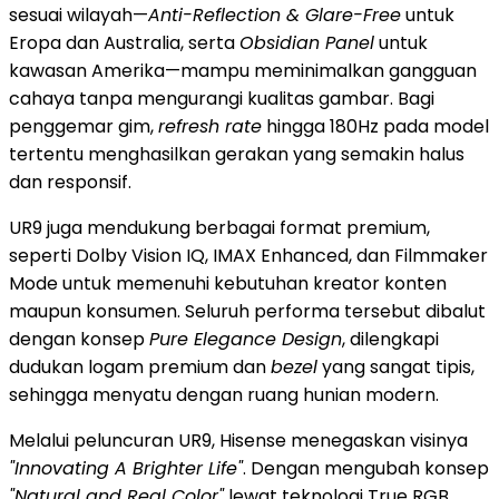
sesuai wilayah—
Anti-Reflection & Glare-Free
untuk
Eropa dan Australia, serta
Obsidian Panel
untuk
kawasan Amerika—mampu meminimalkan gangguan
cahaya tanpa mengurangi kualitas gambar. Bagi
penggemar gim,
refresh rate
hingga 180Hz pada model
tertentu menghasilkan gerakan yang semakin halus
dan responsif.
UR9 juga mendukung berbagai format premium,
seperti Dolby Vision IQ, IMAX Enhanced, dan Filmmaker
Mode untuk memenuhi kebutuhan kreator konten
maupun konsumen. Seluruh performa tersebut dibalut
dengan konsep
Pure Elegance Design
, dilengkapi
dudukan logam premium dan
bezel
yang sangat tipis,
sehingga menyatu dengan ruang hunian modern.
Melalui peluncuran UR9, Hisense menegaskan visinya
"Innovating A Brighter Life"
. Dengan mengubah konsep
"Natural and Real Color"
lewat teknologi True RGB