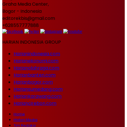
Graha Media Center,
Bogor - Indonesia
editorekbis@gmail.com
+628557777888
HARIAN INDONESIA GROUP
Harianindonesia.com
Harianekonomi.com
Harianolahraga.com
Harianbanten.com
Harianbogor.com
Hariansumedang.com
Hariankarawang.com
Hariancirebon.com
Home
Histori Media
Tim Redaksi