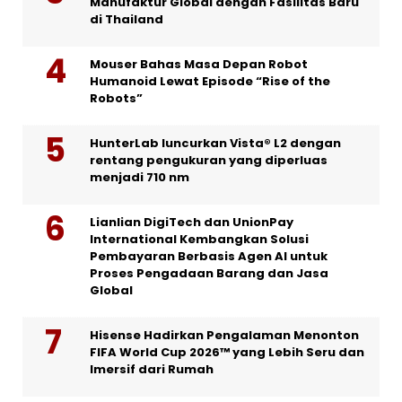
Manufaktur Global dengan Fasilitas Baru
di Thailand
Mouser Bahas Masa Depan Robot
Humanoid Lewat Episode “Rise of the
Robots”
HunterLab luncurkan Vista® L2 dengan
rentang pengukuran yang diperluas
menjadi 710 nm
Lianlian DigiTech dan UnionPay
International Kembangkan Solusi
Pembayaran Berbasis Agen AI untuk
Proses Pengadaan Barang dan Jasa
Global
Hisense Hadirkan Pengalaman Menonton
FIFA World Cup 2026™ yang Lebih Seru dan
Imersif dari Rumah