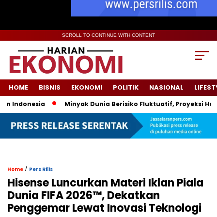
SCROLL TO CONTINUE WITH CONTENT
HOME
BISNIS
EKONOMI
POLITIK
NASIONAL
LIFEST
ndonesia
Minyak Dunia Berisiko Fluktuatif, Proyeksi Harga 
/
Home
Pers Rilis
Hisense Luncurkan Materi Iklan Piala
Dunia FIFA 2026™, Dekatkan
Penggemar Lewat Inovasi Teknologi