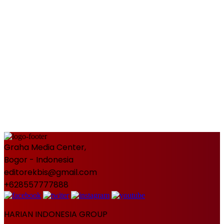
Graha Media Center,
Bogor - Indonesia
editorekbis@gmail.com
+628557777888
HARIAN INDONESIA GROUP