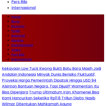
Pers Rilis
Internasional
Home
Bisnis
Ekonomi
Politik
Nasional
Lifestyle
Entertainment
Video
Pers Rilis
Internasional
Kekayaan Low Tuck Kwong Bukti Batu Bara Masih Jadi
Andalan Indonesia
Minyak Dunia Berisiko Fluktuatif,
Proyeksi Harga Pemerintah Dipatok Hingga USD 94
Alsintan Bantuan Negara, Tapi Dijual? Wamentan: Itu
Bisa Dipenjara
Trump Ultimatum Iran: Khamenei Bisa
Kami Hancurkan Seketika
Rp11,8 Triliun Disita, Nasib
Wilmar Ditentukan Mahkamah Agung