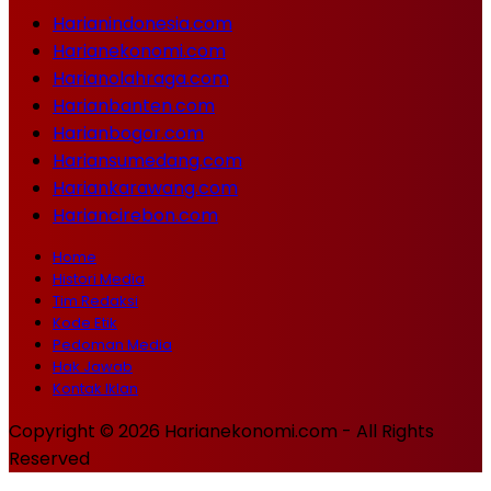
Harianindonesia.com
Harianekonomi.com
Harianolahraga.com
Harianbanten.com
Harianbogor.com
Hariansumedang.com
Hariankarawang.com
Hariancirebon.com
Home
Histori Media
Tim Redaksi
Kode Etik
Pedoman Media
Hak Jawab
Kontak Iklan
Copyright © 2026 Harianekonomi.com - All Rights
Reserved