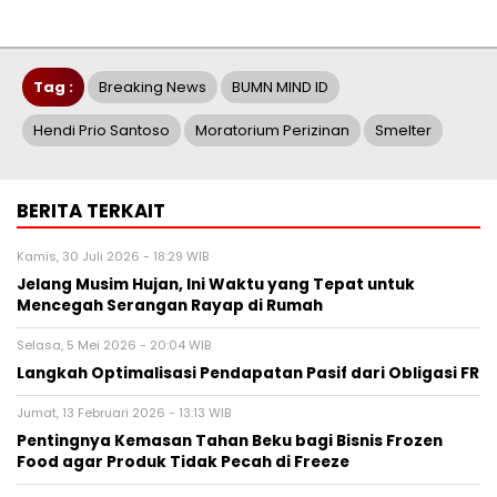
Tag :
Breaking News
BUMN MIND ID
Hendi Prio Santoso
Moratorium Perizinan
Smelter
BERITA TERKAIT
Kamis, 30 Juli 2026 - 18:29 WIB
Jelang Musim Hujan, Ini Waktu yang Tepat untuk
Mencegah Serangan Rayap di Rumah
Selasa, 5 Mei 2026 - 20:04 WIB
Langkah Optimalisasi Pendapatan Pasif dari Obligasi FR
Jumat, 13 Februari 2026 - 13:13 WIB
Pentingnya Kemasan Tahan Beku bagi Bisnis Frozen
Food agar Produk Tidak Pecah di Freeze