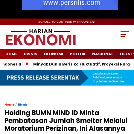
SCROLL TO CONTINUE WITH CONTENT
HOME
BISNIS
EKONOMI
POLITIK
NASIONAL
LIFEST
esia
Minyak Dunia Berisiko Fluktuatif, Proyeksi Harga Peme
/
Home
Bisnis
Holding BUMN MIND ID Minta
Pembatasan Jumlah Smelter Melalui
Moratorium Perizinan, Ini Alasannya