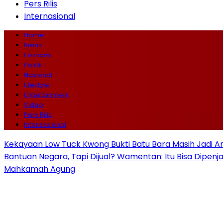
Pers Rilis
Internasional
Home
Bisnis
Ekonomi
Politik
Nasional
Lifestyle
Entertainment
Video
Pers Rilis
Internasional
Kekayaan Low Tuck Kwong Bukti Batu Bara Masih Jadi A
Bantuan Negara, Tapi Dijual? Wamentan: Itu Bisa Dipenj
Mahkamah Agung