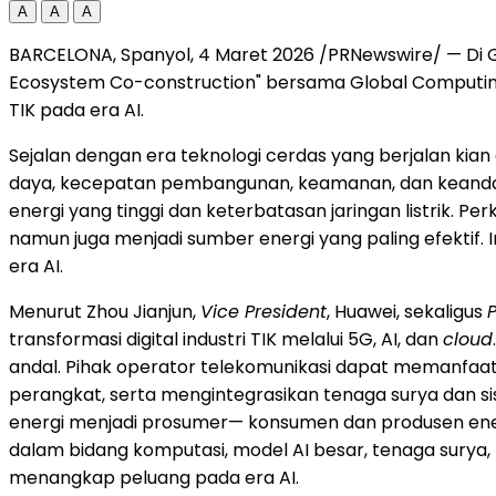
A
A
A
BARCELONA, Spanyol
,
4 Maret 2026
/PRNewswire/ — Di Gl
Ecosystem Co-construction" bersama Global Computin
TIK pada era AI.
Sejalan dengan era teknologi cerdas yang berjalan kia
daya, kecepatan pembangunan, keamanan, dan keandalan 
energi yang tinggi dan keterbatasan jaringan listrik. P
namun juga menjadi sumber energi yang paling efektif. I
era AI.
Menurut Zhou Jianjun,
Vice President
, Huawei, sekaligus
transformasi digital industri TIK melalui 5G, AI, dan
cloud
andal. Pihak operator telekomunikasi dapat memanfaatkan
perangkat, serta mengintegrasikan tenaga surya dan s
energi menjadi prosumer— konsumen dan produsen ene
dalam bidang komputasi, model AI besar, tenaga surya
menangkap peluang pada era AI.