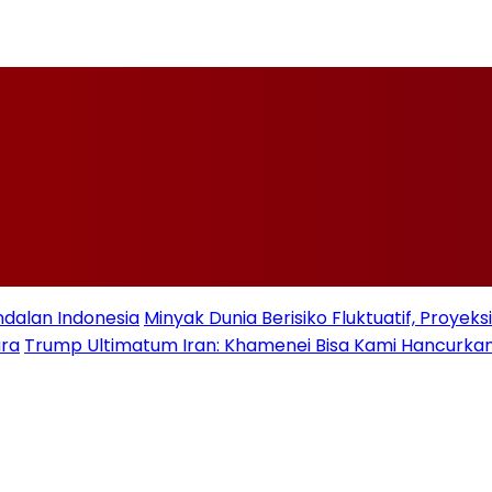
ndalan Indonesia
Minyak Dunia Berisiko Fluktuatif, Proye
ara
Trump Ultimatum Iran: Khamenei Bisa Kami Hancurkan