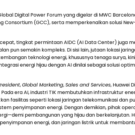
obal Digital Power Forum yang digelar di MWC Barcelona 
g Consortium (GCC), serta memperkenalkan solusi New-
n cepat, tingkat permintaan AIDC (AI Data Center) juga 
pun semakin kompleks. Di sisi lain, jutaan lokasi jarin
erkembangan teknologi energi, khususnya tenaga surya, kin
ntegrasi energi hijau dengan AI dinilai sebagai solusi o
President
,
Global Marketing
,
Sales and Services
, Huawei D
. Pada era AI, industri TIK membutuhkan infrastruktur ener
 fasilitas seperti lokasi jaringan telekomunikasi dan pu
istem penyimpanan energi. Dengan demikian, pihak oper
rgi—demi pembangunan yang hijau dan berkelanjutan. H
, penyimpanan energi, dan jaringan listrik untuk memba