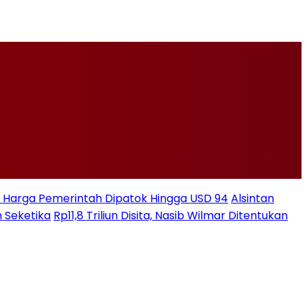
ksi Harga Pemerintah Dipatok Hingga USD 94
Alsintan
 Seketika
Rp11,8 Triliun Disita, Nasib Wilmar Ditentukan