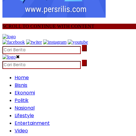
SCROLL TO CONTINUE WITH CONTENT
✖
Home
Bisnis
Ekonomi
Politik
Nasional
Lifestyle
Entertainment
Video