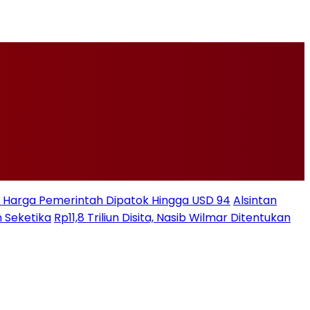
ksi Harga Pemerintah Dipatok Hingga USD 94
Alsintan
 Seketika
Rp11,8 Triliun Disita, Nasib Wilmar Ditentukan