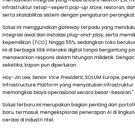
infrastruktur tetap—seperti
pop-up store
, restoran, d
serta skalabilitas sistem dengan pengaturan perangkat
Solusi ini menggunakan
gateway
terpadu yang mendukung
integrasi awal dan instalasi
plug-and-play
, serta memil
kepemilikan (TCO) hingga 55%, sedangkan toko berukura
ini di berbagai titik interaksi digital tanpa bergantung 
menawarkan respons dalam hitungan milidetik. Dengan 
seketika, kapan pun diperlukan.
Hoy-Jin Lee,
Senior Vice President
, SOLUM Europe, penye
Infrastructure Platform yang menyatukan infrastruktur d
memangkas biaya operasional secara besar-besaran."
Solusi terbaru ini merupakan bagian penting dari portof
baru, termasuk mengeksplorasi penerapan AI di lingku
cerdas di industri ritel.