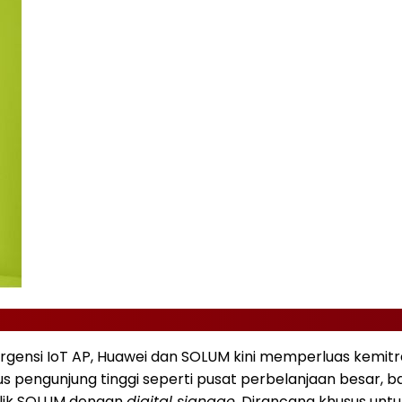
rgensi IoT AP, Huawei dan SOLUM kini memperluas kemit
us pengunjung tinggi seperti pusat perbelanjaan besar, ba
ilik SOLUM dengan
digital signage
. Dirancang khusus unt