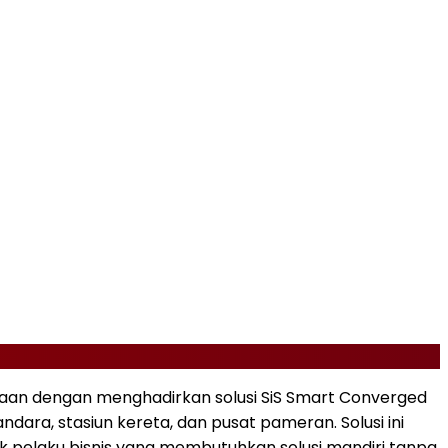
raan dengan menghadirkan solusi SiS Smart Converged
ndara, stasiun kereta, dan pusat pameran. Solusi ini
uk pelaku bisnis yang membutuhkan solusi mandiri tanpa