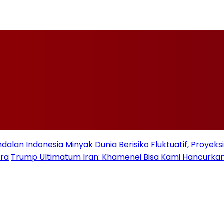
ndalan Indonesia
Minyak Dunia Berisiko Fluktuatif, Proye
ara
Trump Ultimatum Iran: Khamenei Bisa Kami Hancurkan