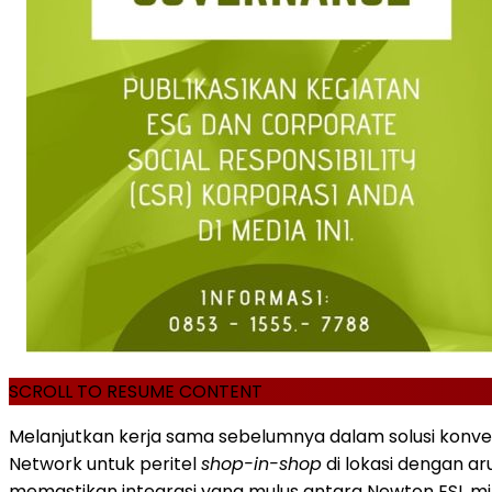
SCROLL TO RESUME CONTENT
Melanjutkan kerja sama sebelumnya dalam solusi konve
Network untuk peritel
shop-in-shop
di lokasi dengan ar
memastikan integrasi yang mulus antara Newton ESL m