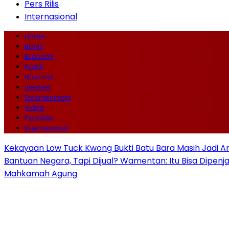
Pers Rilis
Internasional
Home
Bisnis
Ekonomi
Politik
Nasional
Lifestyle
Entertainment
Video
Pers Rilis
Internasional
Kekayaan Low Tuck Kwong Bukti Batu Bara Masih Jadi A
Bantuan Negara, Tapi Dijual? Wamentan: Itu Bisa Dipenj
Mahkamah Agung