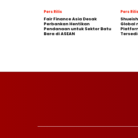
Pers Rilis
Pers Rili
Fair Finance Asia Desak
Shueish
Perbankan Hentikan
Global 
Pendanaan untuk Sektor Batu
Platfo
Bara di ASEAN
Tersedi