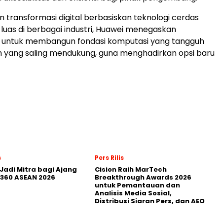
n transformasi digital berbasiskan teknologi cerdas
luas di berbagai industri, Huawei menegaskan
untuk membangun fondasi komputasi yang tangguh
 yang saling mendukung, guna menghadirkan opsi baru
s
Pers Rilis
Jadi Mitra bagi Ajang
Cision Raih MarTech
360 ASEAN 2026
Breakthrough Awards 2026
untuk Pemantauan dan
Analisis Media Sosial,
Distribusi Siaran Pers, dan AEO