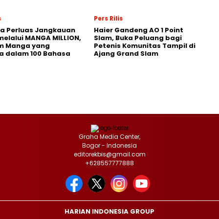
s
Pers Rilis
a Perluas Jangkauan
Haier Gandeng AO 1 Point
melalui MANGA MILLION,
Slam, Buka Peluang bagi
rm Manga yang
Petenis Komunitas Tampil di
a dalam 100 Bahasa
Ajang Grand Slam
Graha Media Center,
Bogor - Indonesia
editorekbis@gmail.com
+628557777888
HARIAN INDONESIA GROUP