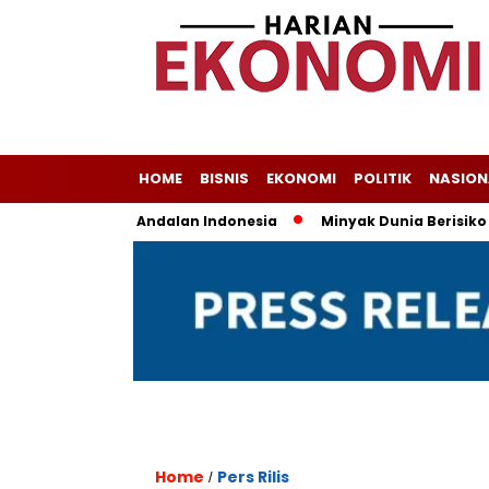
HOME
BISNIS
EKONOMI
POLITIK
NASION
 Masih Jadi Andalan Indonesia
Minyak Dunia Berisiko Flukt
Home
Pers Rilis
/