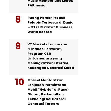
Music Memperluas Merek
PAPmusic.
Ruang Pamer Produk
Pelapis Terbesar di Dunia
— 3TREES Catat Guinness
World Record
VT Markets Luncurkan
“Finance Forward”,
Program CSR
Lintasnegara yang
Meningkatkan Literasi
Keuangan Generasi Muda
Molicel Manfaatkan
Lonjakan Permintaan
Mobil “Hybrid” di Pasar
Global, Perkenalkan
Teknologi Sel Baterai
Generasi Terbaru