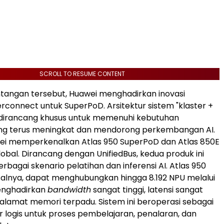
SCROLL TO RESUME CONTENT
tangan tersebut, Huawei menghadirkan inovasi
erconnect untuk SuperPoD. Arsitektur sistem "klaster +
 dirancang khusus untuk memenuhi kebutuhan
ng terus meningkat dan mendorong perkembangan AI.
ei memperkenalkan Atlas 950 SuperPoD dan Atlas 850E
lobal. Dirancang dengan UnifiedBus, kedua produk ini
bagai skenario pelatihan dan inferensi AI. Atlas 950
alnya, dapat menghubungkan hingga 8.192 NPU melalui
menghadirkan
bandwidth
sangat tinggi, latensi sangat
 alamat memori terpadu. Sistem ini beroperasi sebagai
 logis untuk proses pembelajaran, penalaran, dan