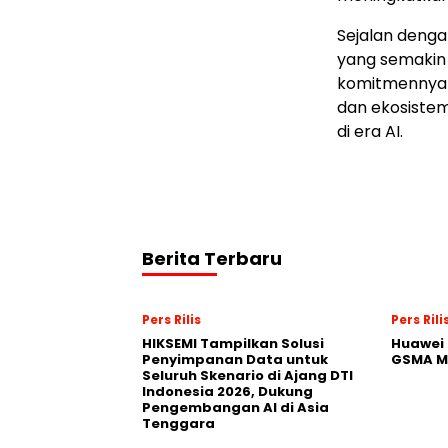
Sejalan denga
yang semakin 
komitmennya 
dan ekosistem
di era AI.
Berita Terbaru
Pers Rilis
Pers Rili
HIKSEMI Tampilkan Solusi
Huawei 
Penyimpanan Data untuk
GSMA M
Seluruh Skenario di Ajang DTI
Indonesia 2026, Dukung
Pengembangan AI di Asia
Tenggara