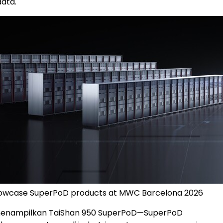
ata.
showcase SuperPoD products at MWC Barcelona 2026
menampilkan TaiShan 950 SuperPoD—SuperPoD