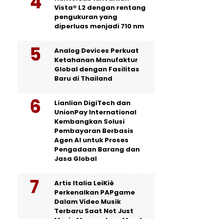
Vista® L2 dengan rentang
pengukuran yang
diperluas menjadi 710 nm
Analog Devices Perkuat
Ketahanan Manufaktur
Global dengan Fasilitas
Baru di Thailand
Lianlian DigiTech dan
UnionPay International
Kembangkan Solusi
Pembayaran Berbasis
Agen AI untuk Proses
Pengadaan Barang dan
Jasa Global
Artis Italia LeiKiè
Perkenalkan PAPgame
Dalam Video Musik
Terbaru Saat Not Just