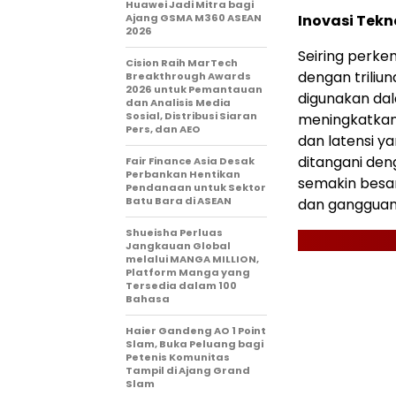
Huawei Jadi Mitra bagi
Ajang GSMA M360 ASEAN
Inovasi Tek
2026
Seiring perk
Cision Raih MarTech
dengan triliu
Breakthrough Awards
2026 untuk Pemantauan
digunakan dala
dan Analisis Media
Sosial, Distribusi Siaran
meningkatkan
Pers, dan AEO
dan latensi y
ditangani den
Fair Finance Asia Desak
Perbankan Hentikan
semakin besa
Pendanaan untuk Sektor
Batu Bara di ASEAN
dan gangguan 
Shueisha Perluas
Jangkauan Global
melalui MANGA MILLION,
Platform Manga yang
Tersedia dalam 100
Bahasa
Haier Gandeng AO 1 Point
Slam, Buka Peluang bagi
Petenis Komunitas
Tampil di Ajang Grand
Slam