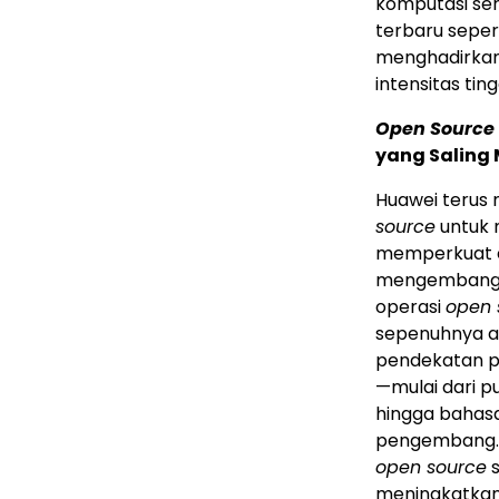
komputasi ser
terbaru seper
menghadirkan 
intensitas ti
Open Source
yang Saling
Huawei terus
source
untuk 
memperkuat ek
mengembangkan
operasi
open 
sepenuhnya ar
pendekatan p
—mulai dari p
hingga bahas
pengembang. 
open source
s
meningkatkan 