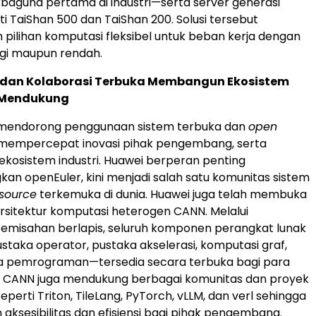
baguna pertama di industri—serta server generasi
ti TaiShan 500 dan TaiShan 200. Solusi tersebut
pilihan komputasi fleksibel untuk beban kerja dengan
nggi maupun rendah.
dan Kolaborasi Terbuka Membangun Ekosistem
 Mendukung
 mendorong penggunaan sistem terbuka dan
open
mempercepat inovasi pihak pengembang, serta
osistem industri. Huawei berperan penting
 openEuler, kini menjadi salah satu komunitas sistem
source
terkemuka di dunia. Huawei juga telah membuka
sitektur komputasi heterogen CANN. Melalui
emisahan berlapis, seluruh komponen perangkat lunak
ustaka operator, pustaka akselerasi, komputasi graf,
a pemrograman—tersedia secara terbuka bagi para
CANN juga mendukung berbagai komunitas dan proyek
eperti Triton, TileLang, PyTorch, vLLM, dan verl sehingga
aksesibilitas dan efisiensi bagi pihak pengembang.