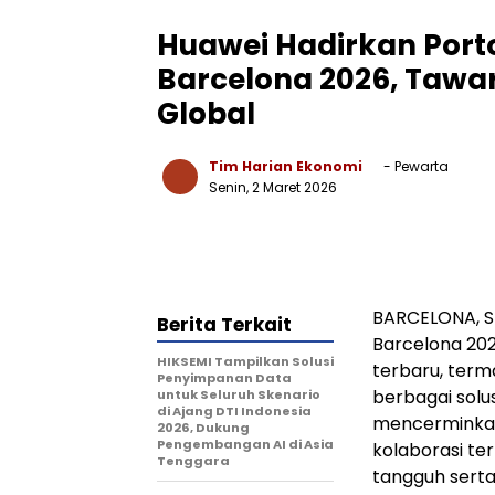
Huawei Hadirkan Port
Barcelona 2026, Tawa
Global
Tim Harian Ekonomi
- Pewarta
Senin, 2 Maret 2026
BARCELONA, S
Berita Terkait
Barcelona 20
HIKSEMI Tampilkan Solusi
terbaru, term
Penyimpanan Data
berbagai solus
untuk Seluruh Skenario
di Ajang DTI Indonesia
mencerminka
2026, Dukung
Pengembangan AI di Asia
kolaborasi t
Tenggara
tangguh serta