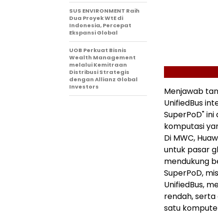
SUS ENVIRONMENT Raih
Dua Proyek WtE di
Indonesia, Percepat
Ekspansi Global
UOB Perkuat Bisnis
Wealth Management
melalui Kemitraan
Distribusi Strategis
dengan Allianz Global
Investors
Menjawab tan
UnifiedBus int
SuperPoD" ini
komputasi ya
Di MWC, Huaw
untuk pasar g
mendukung ber
SuperPoD, mis
UnifiedBus, 
rendah, serta
satu komputer