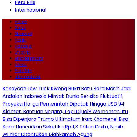
Pers Rilis
Internasional
Home
Bisnis
Ekonomi
Politik
Nasional
Lifestyle
Entertainment
Video
Pers Rilis
Internasional
Kekayaan Low Tuck Kwong Bukti Batu Bara Masih Jadi
Andalan Indonesia
Minyak Dunia Berisiko Fluktuatif,
Proyeksi Harga Pemerintah Dipatok Hingga USD 94
Alsintan Bantuan Negara, Tapi Dijual? Wamentan: Itu
Bisa Dipenjara
Trump Ultimatum Iran: Khamenei Bisa
Kami Hancurkan Seketika
Rp11,8 Triliun Disita, Nasib
Wilmar Ditentukan Mahkamah Agung