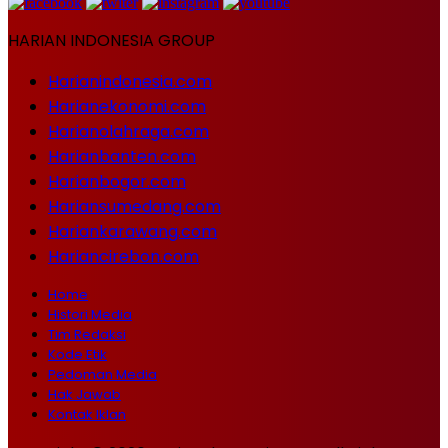
HARIAN INDONESIA GROUP
Harianindonesia.com
Harianekonomi.com
Harianolahraga.com
Harianbanten.com
Harianbogor.com
Hariansumedang.com
Hariankarawang.com
Hariancirebon.com
Home
Histori Media
Tim Redaksi
Kode Etik
Pedoman Media
Hak Jawab
Kontak Iklan