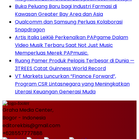
Buka Peluang Baru bagi Industri Farmasi di
Kawasan Greater Bay Area dan Asia
Qualcomm dan Samsung Perluas Kolaborasi
Snapdragon
Artis Italia LeiKiè Perkenalkan PAPgame Dalam
Video Musik Terbaru Saat Not Just Music
Memperluas Merek PAPmusic.
Ruang Pamer Produk Pelapis Terbesar di Dunia —
3TREES Catat Guinness World Record
VT Markets Luncurkan “Finance Forward”,
Program CSR Lintasnegara yang Meningkatkan
Literasi Keuangan Generasi Muda
Graha Media Center,
Bogor - Indonesia
editorekbis@gmail.com
+628557777888