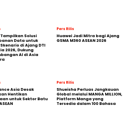
s
Pers Rilis
 Tampilkan Solusi
Huawei Jadi Mitra bagi Ajang
panan Data untuk
GSMA M360 ASEAN 2026
 Skenario di Ajang DTI
ia 2026, Dukung
angan AI di Asia
ra
s
Pers Rilis
nance Asia Desak
Shueisha Perluas Jangkauan
kan Hentikan
Global melalui MANGA MILLION,
an untuk Sektor Batu
Platform Manga yang
 ASEAN
Tersedia dalam 100 Bahasa