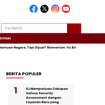
SIONAL
n Negara, Tapi Dijual? Wamentan: Itu Bisa Dipenjara
Trump 
BERITA POPULER
IIJ Memperluas Cakupan
Safous Security
Assessment dengan
Layanan Baru yang