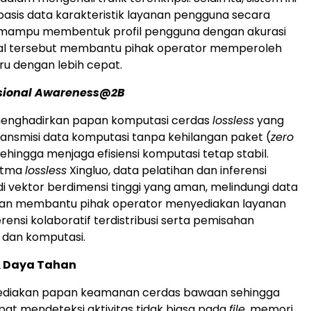
sis data karakteristik layanan pengguna secara
, mampu membentuk profil pengguna dengan akurasi
Hal tersebut membantu pihak operator memperoleh
u dengan lebih cepat.
sional Awareness@2B
menghadirkan papan komputasi cerdas
lossless
yang
nsmisi data komputasi tanpa kehilangan paket (
zero
sehingga menjaga efisiensi komputasi tetap stabil.
itma
lossless
Xingluo, data pelatihan dan inferensi
i vektor berdimensi tinggi yang aman, melindungi data
an membantu pihak operator menyediakan layanan
rensi kolaboratif terdistribusi serta pemisahan
dan komputasi.
 Daya Tahan
diakan papan keamanan cerdas bawaan sehingga
at mendeteksi aktivitas tidak biasa pada
file
, memori,