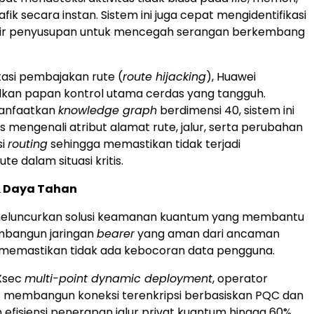
afik secara instan. Sistem ini juga cepat mengidentifikasi
ir penyusupan untuk mencegah serangan berkembang
asi pembajakan rute (
route hijacking
), Huawei
an papan kontrol utama cerdas yang tangguh.
anfaatkan
knowledge graph
berdimensi 40, sistem ini
s mengenali atribut alamat rute, jalur, serta perubahan
si
routing
sehingga memastikan tidak terjadi
e dalam situasi kritis.
 Daya Tahan
meluncurkan solusi keamanan kuantum yang membantu
bangun jaringan
bearer
yang aman dari ancaman
memastikan tidak ada kebocoran data pengguna.
 Xsec
multi-point dynamic deployment
, operator
 membangun koneksi terenkripsi berbasiskan PQC dan
efisiensi penerapan jalur privat kuantum hingga 60%.