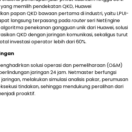
r yang memilih pendekatan QKD, Huawei
an papan QKD bawaan pertama di industri, yaitu LPUI-
dapat langsung terpasang pada
router
seri NetEngine
algoritma penekanan gangguan unik dari Huawei, solusi
rasikan QKD dengan jaringan komunikasi, sekaligus turut
al investasi operator lebih dari 60%.
ingan
enghadirkan solusi operasi dan pemeliharaan (O&M)
perlindungan jaringan 24 jam. Netmaster berfungsi
 jaringan, melakukan simulasi analisis pakar, perumusan
 eksekusi tindakan, sehingga mendukung peralihan dari
enjadi proaktif.