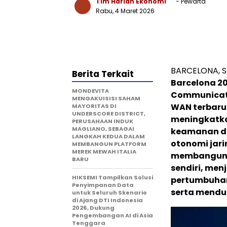
Tim Harian Ekonomi
- Pewarta
Rabu, 4 Maret 2026
BARCELONA, S
Berita Terkait
Barcelona 2
MONDEVITA
Communicati
MENGAKUISISI SAHAM
WAN terbaru.
MAYORITAS DI
UNDERSCORE DISTRICT,
meningkatka
PERUSAHAAN INDUK
MAGLIANO, SEBAGAI
keamanan da
LANGKAH KEDUA DALAM
otonomi jar
MEMBANGUN PLATFORM
MEREK MEWAH ITALIA
membangun f
BARU
sendiri, me
HIKSEMI Tampilkan Solusi
pertumbuhan
Penyimpanan Data
serta menduk
untuk Seluruh Skenario
di Ajang DTI Indonesia
2026, Dukung
Pengembangan AI di Asia
Tenggara