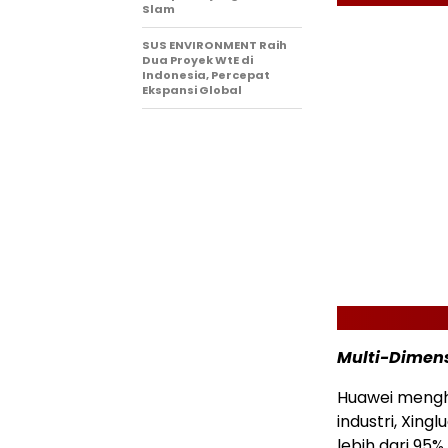
Slam
SUS ENVIRONMENT Raih
Dua Proyek WtE di
Indonesia, Percepat
Ekspansi Global
Multi-Dimen
Huawei menghad
industri, Xingl
lebih dari 95% 