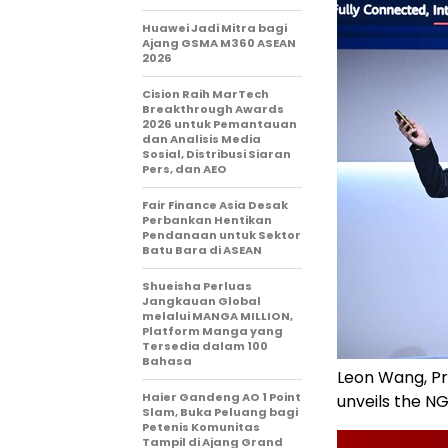
Huawei Jadi Mitra bagi
Ajang GSMA M360 ASEAN
2026
Cision Raih MarTech
Breakthrough Awards
2026 untuk Pemantauan
dan Analisis Media
Sosial, Distribusi Siaran
Pers, dan AEO
Fair Finance Asia Desak
Perbankan Hentikan
Pendanaan untuk Sektor
Batu Bara di ASEAN
Shueisha Perluas
Jangkauan Global
melalui MANGA MILLION,
Platform Manga yang
Tersedia dalam 100
Bahasa
Leon Wang, Pr
Haier Gandeng AO 1 Point
unveils the N
Slam, Buka Peluang bagi
Petenis Komunitas
Tampil di Ajang Grand