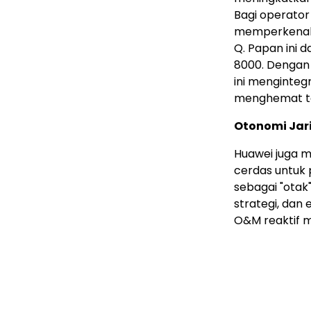
Bagi operato
memperkenalk
Q. Papan ini 
8000. Dengan 
ini menginteg
menghemat tot
Otonomi Jar
Huawei juga m
cerdas untuk 
sebagai "otak"
strategi, dan
O&M reaktif m