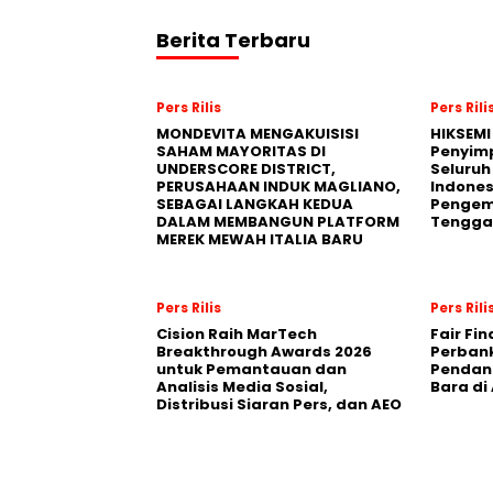
Berita Terbaru
Pers Rilis
Pers Rili
MONDEVITA MENGAKUISISI
HIKSEMI
SAHAM MAYORITAS DI
Penyim
UNDERSCORE DISTRICT,
Seluruh
PERUSAHAAN INDUK MAGLIANO,
Indones
SEBAGAI LANGKAH KEDUA
Pengemb
DALAM MEMBANGUN PLATFORM
Tengga
MEREK MEWAH ITALIA BARU
Pers Rilis
Pers Rili
Cision Raih MarTech
Fair Fi
Breakthrough Awards 2026
Perban
untuk Pemantauan dan
Pendana
Analisis Media Sosial,
Bara di
Distribusi Siaran Pers, dan AEO