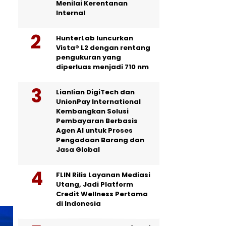
Menilai Kerentanan
Internal
HunterLab luncurkan
Vista® L2 dengan rentang
pengukuran yang
diperluas menjadi 710 nm
Lianlian DigiTech dan
UnionPay International
Kembangkan Solusi
Pembayaran Berbasis
Agen AI untuk Proses
Pengadaan Barang dan
Jasa Global
FLIN Rilis Layanan Mediasi
Utang, Jadi Platform
Credit Wellness Pertama
di Indonesia