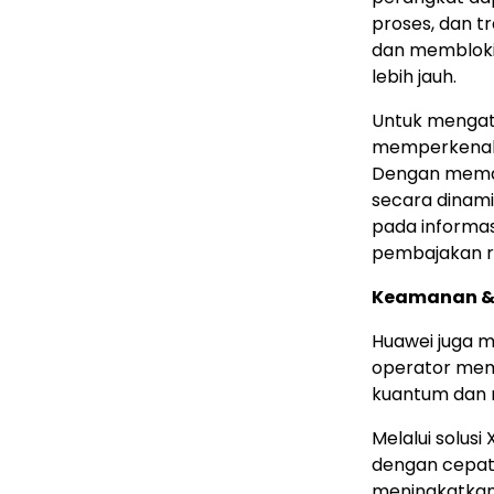
proses, dan tr
dan memblok
lebih jauh.
Untuk mengat
memperkenalk
Dengan mem
secara dinami
pada informa
pembajakan rut
Keamanan &
Huawei juga 
operator mem
kuantum dan 
Melalui solusi
dengan cepat
meningkatkan 