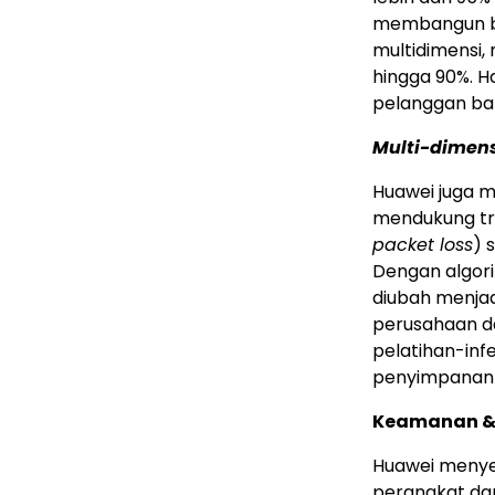
membangun ba
multidimensi
hingga 90%. 
pelanggan bar
Multi-dimen
Huawei juga 
mendukung tra
packet loss
) 
Dengan algor
diubah menjad
perusahaan d
pelatihan-infe
penyimpanan 
Keamanan &
Huawei menye
perangkat dap