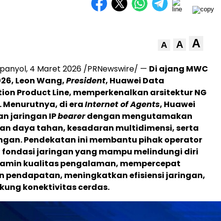
A
A
A
panyol
,
4 Maret 2026
/PRNewswire/ —
Di ajang MWC
026, Leon Wang,
President
, Huawei Data
on Product Line, memperkenalkan arsitektur NG
 Menurutnya, di era
Internet of Agents
, Huawei
n jaringan IP
bearer
dengan mengutamakan
n daya tahan, kesadaran multidimensi, serta
ingan. Pendekatan ini membantu pihak operator
ondasi jaringan yang mampu melindungi diri
njamin kualitas pengalaman, mempercepat
 pendapatan, meningkatkan efisiensi jaringan,
ung konektivitas cerdas.