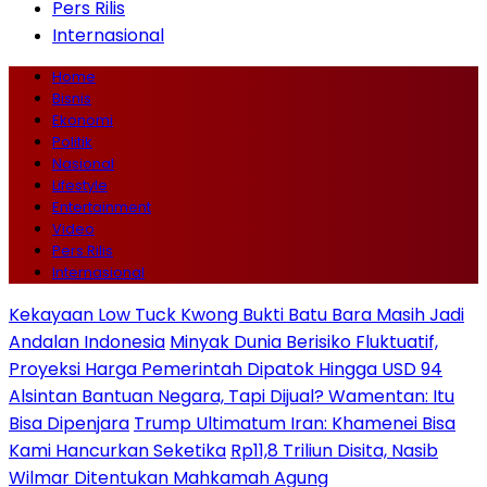
Pers Rilis
Internasional
Home
Bisnis
Ekonomi
Politik
Nasional
Lifestyle
Entertainment
Video
Pers Rilis
Internasional
Kekayaan Low Tuck Kwong Bukti Batu Bara Masih Jadi
Andalan Indonesia
Minyak Dunia Berisiko Fluktuatif,
Proyeksi Harga Pemerintah Dipatok Hingga USD 94
Alsintan Bantuan Negara, Tapi Dijual? Wamentan: Itu
Bisa Dipenjara
Trump Ultimatum Iran: Khamenei Bisa
Kami Hancurkan Seketika
Rp11,8 Triliun Disita, Nasib
Wilmar Ditentukan Mahkamah Agung