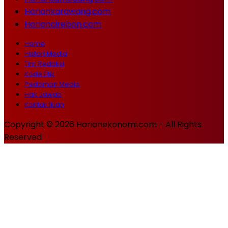
Hariankarawang.com
Hariancirebon.com
Home
Histori Media
Tim Redaksi
Kode Etik
Pedoman Media
Hak Jawab
Kontak Iklan
Copyright © 2026 Harianekonomi.com - All Rights
Reserved