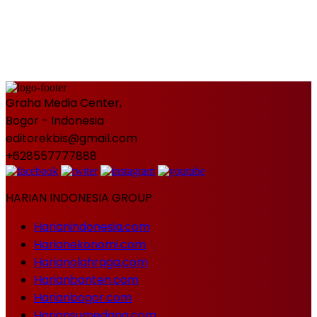
Graha Media Center,
Bogor - Indonesia
editorekbis@gmail.com
+628557777888
HARIAN INDONESIA GROUP
Harianindonesia.com
Harianekonomi.com
Harianolahraga.com
Harianbanten.com
Harianbogor.com
Hariansumedang.com