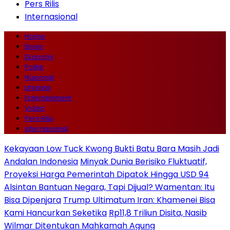
Pers Rilis
Internasional
Home
Bisnis
Ekonomi
Politik
Nasional
Lifestyle
Entertainment
Video
Pers Rilis
Internasional
Kekayaan Low Tuck Kwong Bukti Batu Bara Masih Jadi
Andalan Indonesia
Minyak Dunia Berisiko Fluktuatif,
Proyeksi Harga Pemerintah Dipatok Hingga USD 94
Alsintan Bantuan Negara, Tapi Dijual? Wamentan: Itu
Bisa Dipenjara
Trump Ultimatum Iran: Khamenei Bisa
Kami Hancurkan Seketika
Rp11,8 Triliun Disita, Nasib
Wilmar Ditentukan Mahkamah Agung