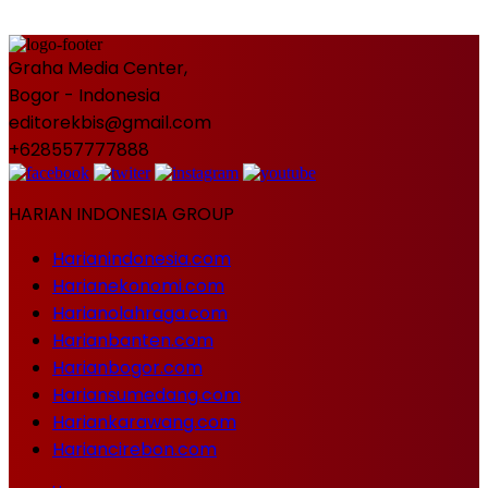
Graha Media Center,
Bogor - Indonesia
editorekbis@gmail.com
+628557777888
HARIAN INDONESIA GROUP
Harianindonesia.com
Harianekonomi.com
Harianolahraga.com
Harianbanten.com
Harianbogor.com
Hariansumedang.com
Hariankarawang.com
Hariancirebon.com