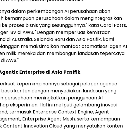
utnya dalam perkembangan AI perusahaan akan
leh kemampuan perusahaan dalam mengintegrasikan
 ke proses bisnis yang sesungguhnya," kata Carol Potts,
ger ISV di AWS. "Dengan memperluas kemitraan
 di Australia, Selandia Baru dan Asia Pasifik, kami
anggan memaksimalkan manfaat otomatisasi agen AI
ten milik mereka dan membangun landasan tepercaya
 di AWS."
entic Enterprise di Asia Pasifik
rkuat kepemimpinannya sebagai pelopor agentic
erbasis konten dengan menyediakan landasan yang
 perusahaan meningkatkan penggunaan AI
ap eksperimen. Hal ini meliputi gelombang inovasi
land, termasuk Enterprise Context Engine, Agent
nagement, Enterprise Agent Mesh, serta kemampuan
uk Content Innovation Cloud yang menyatukan konten