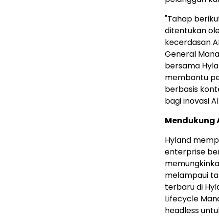
"Tahap berik
ditentukan o
kecerdasan AI
General Mana
bersama Hyland
membantu pel
berbasis kon
bagi inovasi AI
Mendukung Ag
Hyland mempe
enterprise b
memungkinkan
melampaui tah
terbaru di Hy
Lifecycle Ma
headless unt