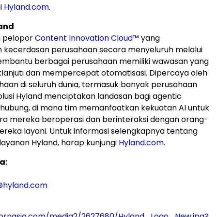
i
Hyland.com
.
and
h pelopor
Content Innovation Cloud™
yang
 kecerdasan perusahaan secara menyeluruh melalui
membantu berbagai perusahaan memiliki wawasan yang
klanjuti dan mempercepat otomatisasi. Dipercaya oleh
haan di seluruh dunia, termasuk banyak perusahaan
solusi Hyland menciptakan landasan bagi agentic
rhubung, di mana tim memanfaatkan kekuatan AI untuk
a mereka beroperasi dan berinteraksi dengan orang-
reka layani. Untuk informasi selengkapnya tentang
layanan Hyland, harap kunjungi
Hyland.com
.
a:
@hyland.com
prnasia.com/media2/2627680/Hyland_Logo_New.jpg?