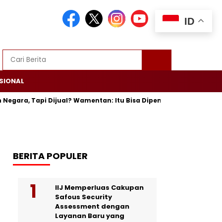
ID
SIONAL
a, Tapi Dijual? Wamentan: Itu Bisa Dipenjara
Trump Ultimat
BERITA POPULER
IIJ Memperluas Cakupan
Safous Security
Assessment dengan
Layanan Baru yang