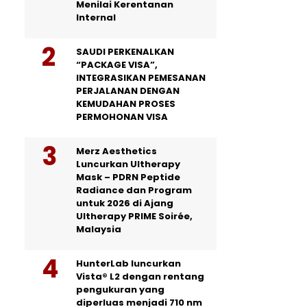
Menilai Kerentanan
Internal
SAUDI PERKENALKAN
“PACKAGE VISA”,
INTEGRASIKAN PEMESANAN
PERJALANAN DENGAN
KEMUDAHAN PROSES
PERMOHONAN VISA
Merz Aesthetics
Luncurkan Ultherapy
Mask – PDRN Peptide
Radiance dan Program
untuk 2026 di Ajang
Ultherapy PRIME Soirée,
Malaysia
HunterLab luncurkan
Vista® L2 dengan rentang
pengukuran yang
diperluas menjadi 710 nm