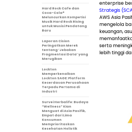
enterprise be
Hard Rock Cafe dan
Strategis (SC
Coca-Cola®
AWS Asia Pasif
Meluncurkan Kompetisi
Musik Hard Rock Rising
mengelola ba
untuk Musisi Pendatang
Baru
keuangan, asu
memanfaatkan 
Laporan Cision
serta meningk
Peringatkan Merek
tentang ‘Jebakan
lebih tinggi da
Fragmentasi Data’ yang
Merugikan
Lockton
Memperkenalkan
Lockton SAGE: Platform
Kecerdasan Perusahaan
Terpadu Pertama di
Industri
Survei Herbalife: Budaya
“Wellness” Kian
Menguat di Asia Pasifik,
Empat dari Lima
Konsumen
Memprioritaskan
Kesehatan Holistik