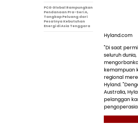
PCG Global Rampungkan
Pendanaan Pra-Seri A,
Tangkap Peluang dari
Pesatnya Kebutuhan
Energi di Asia Tenggara
Hyland.com
"Di saat perm
seluruh dunia
mengorbankan
kemampuan ko
regional merek
Hyland. "Deng
Australia, Hy
pelanggan kam
pengoperasian