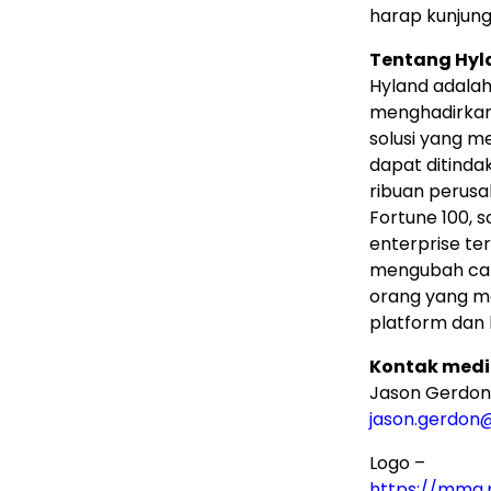
harap kunjung
Tentang Hyl
Hyland adala
menghadirkan
solusi yang 
dapat ditinda
ribuan perusa
Fortune 100, 
enterprise te
mengubah car
orang yang me
platform dan 
Kontak medi
Jason Gerdon
jason.gerdon
Logo –
https://mma.