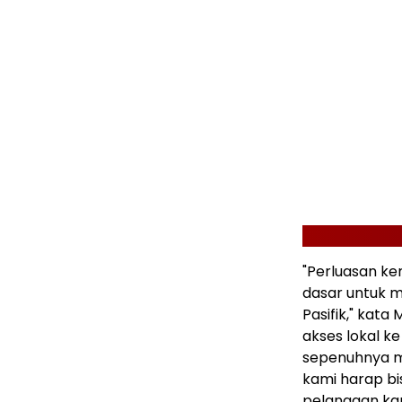
"Perluasan k
dasar untuk me
Pasifik," kata
akses lokal k
sepenuhnya m
kami harap b
pelanggan ka