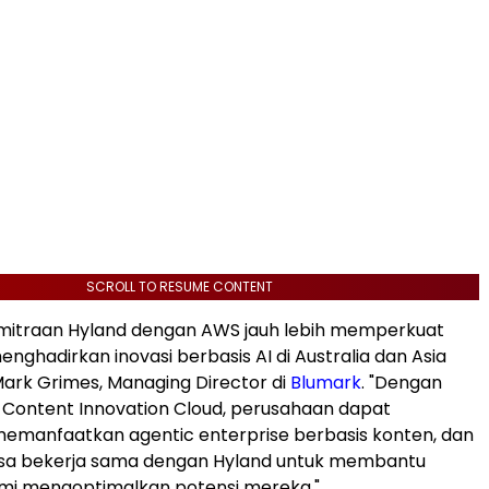
SCROLL TO RESUME CONTENT
emitraan Hyland dengan AWS jauh lebih memperkuat
nghadirkan inovasi berbasis AI di Australia dan Asia
 Mark Grimes, Managing Director di
Blumark
. "Dengan
e Content Innovation Cloud, perusahaan dapat
emanfaatkan agentic enterprise berbasis konten, dan
isa bekerja sama dengan Hyland untuk membantu
mi mengoptimalkan potensi mereka."