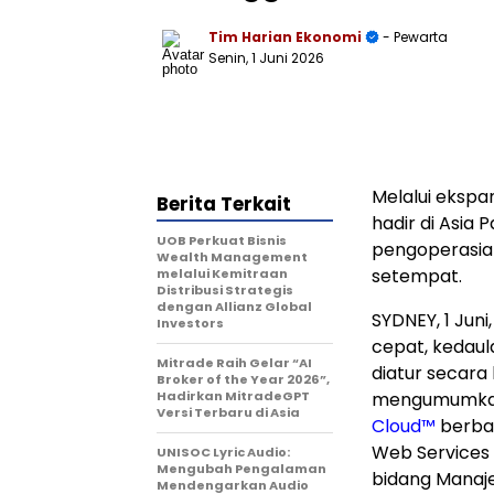
Tim Harian Ekonomi
- Pewarta
Senin, 1 Juni 2026
Melalui ekspa
Berita Terkait
hadir di Asia
UOB Perkuat Bisnis
pengoperasian
Wealth Management
setempat.
melalui Kemitraan
Distribusi Strategis
dengan Allianz Global
SYDNEY
,
1 Juni
Investors
cepat, kedaul
Mitrade Raih Gelar “AI
diatur secara k
Broker of the Year 2026”,
Hadirkan MitradeGPT
mengumumkan 
Versi Terbaru di Asia
Cloud™
berbas
Web Services 
UNISOC Lyric Audio:
Mengubah Pengalaman
bidang Manaj
Mendengarkan Audio