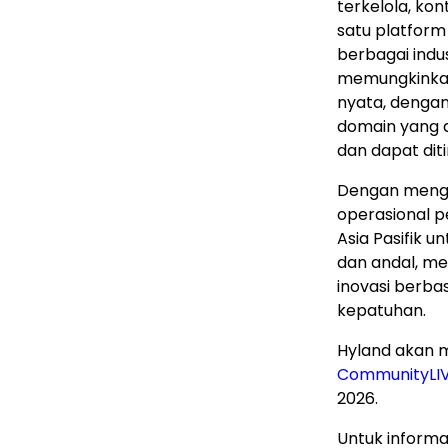
terkelola, kon
satu platform
berbagai indus
memungkinkan
nyata, dengan
domain yang 
dan dapat diti
Dengan mengha
operasional 
Asia Pasifik 
dan andal, m
inovasi berba
kepatuhan.
Hyland akan 
CommunityLI
2026.
Untuk informas