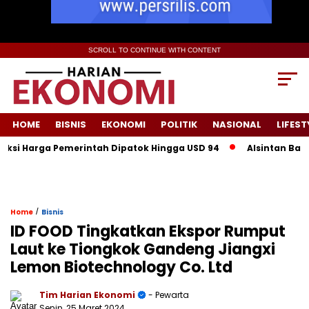
SCROLL TO CONTINUE WITH CONTENT
HOME
BISNIS
EKONOMI
POLITIK
NASIONAL
LIFEST
i Harga Pemerintah Dipatok Hingga USD 94
Alsintan Bantuan N
/
Home
Bisnis
ID FOOD Tingkatkan Ekspor Rumput
Laut ke Tiongkok Gandeng Jiangxi
Lemon Biotechnology Co. Ltd
Tim Harian Ekonomi
- Pewarta
Senin, 25 Maret 2024