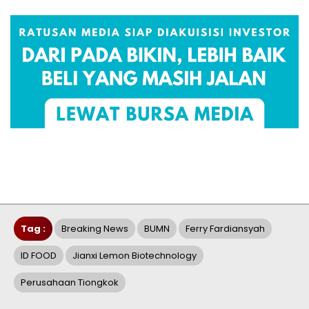
Tag :
Breaking News
BUMN
Ferry Fardiansyah
ID FOOD
Jianxi Lemon Biotechnology
Perusahaan Tiongkok