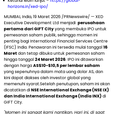
Ketahui lebih lanjut –
https://global-
horizons.in/xed-ipo/
MUMBAI, India
,
19 Maret 2026
/PRNewswire/ — XED
Executive Development Ltd menjadi
perusahaan
pertama dari GIFT City
yang membuka IPO untuk
pemesanan saham publik, sehingga momen ini
penting bagi International Financial Services Centre
(IFSC) India. Penawaran ini tersedia mulai tanggal
16
Maret
dan tetap dibuka untuk pemesanan saham
hingga tanggal
24 Maret 2026
. IPO ini ditawarkan
dengan harga
AS$10-$10,5 per lembar saham
yang sepenuhnya dalam mata uang dolar AS, dan
kini dapat diakses oleh investor global yang
memenuhi syarat.Setelah penutupan, saham ini akan
dicatatkan di
NSE International Exchange (NSE IX)
dan India International Exchange (India INX)
di
GIFT City.
"Momen ini sangat kami nantikan. Hari ini, di saat