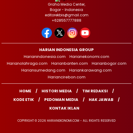
Graha Media Center,
Bogor - Indonesia
editorekbis@gmail.com
+628557777888
HARIAN INDONESIA GROUP
Harianindonesia.com
Harianekonomi.com
Harianolahraga.com
Harianbanten.com
Harianbogor.com
Hariansumedang.com
Hariankarawang.com
Hariancirebon.com
HOME
HISTORI MEDIA
TIM REDAKSI
KODE ETIK
PEDOMAN MEDIA
HAK JAWAB
KONTAK IKLAN
COPYRIGHT © 2026 HARIANEKONOMI.COM - ALL RIGHTS RESERVED