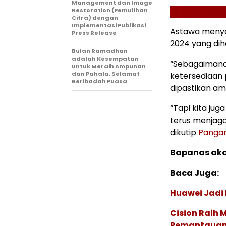
Management dan Image
Restoration (Pemulihan
Citra) dengan
Implementasi Publikasi
Astawa menya
Press Release
2024 yang diha
Bulan Ramadhan
adalah Kesempatan
“Sebagaimana 
untuk Meraih Ampunan
dan Pahala, Selamat
ketersediaan 
Beribadah Puasa
dipastikan ama
“Tapi kita ju
terus menjaga
dikutip
Panga
Bapanas aka
Baca Juga:
Huawei Jadi
Cision Raih
Pemantauan d