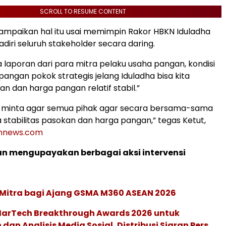
SCROLL TO RESUME CONTENT
mpaikan hal itu usai memimpin Rakor HBKN Iduladha
diri seluruh stakeholder secara daring.
laporan dari para mitra pelaku usaha pangan, kondisi
pangan pokok strategis jelang Iduladha bisa kita
n dan harga pangan relatif stabil.”
ga minta agar semua pihak agar secara bersama-sama
 stabilitas pasokan dan harga pangan,” tegas Ketut,
nnews.com
n mengupayakan berbagai aksi intervensi
 Mitra bagi Ajang GSMA M360 ASEAN 2026
 MarTech Breakthrough Awards 2026 untuk
an Analisis Media Sosial, Distribusi Siaran Pers,