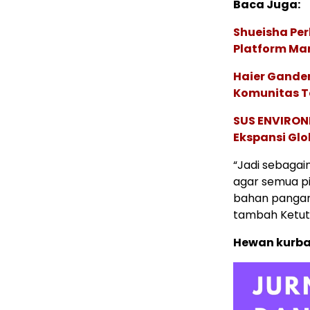
Baca Juga:
Shueisha Pe
Platform Ma
Haier Ganden
Komunitas T
SUS ENVIRONM
Ekspansi Glo
“Jadi sebagai
agar semua p
bahan pangan,
tambah Ketut
Hewan kurba