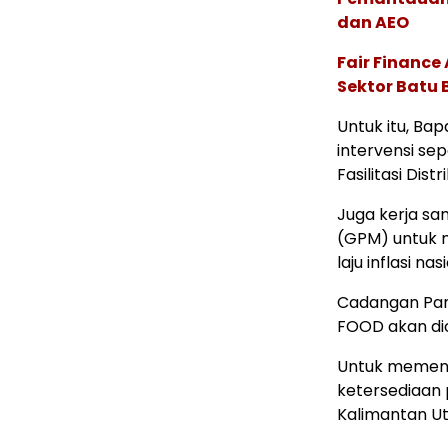
dan AEO
Fair Financ
Sektor Batu 
Untuk itu, Ba
intervensi se
Fasilitasi Dist
Juga kerja s
(GPM) untuk 
laju inflasi nas
Cadangan Pan
FOOD akan di
Untuk memenu
ketersediaan 
Kalimantan Ut