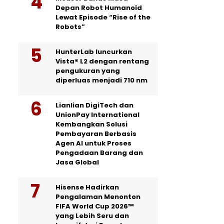
Depan Robot Humanoid
Lewat Episode “Rise of the
Robots”
HunterLab luncurkan
Vista® L2 dengan rentang
pengukuran yang
diperluas menjadi 710 nm
Lianlian DigiTech dan
UnionPay International
Kembangkan Solusi
Pembayaran Berbasis
Agen AI untuk Proses
Pengadaan Barang dan
Jasa Global
Hisense Hadirkan
Pengalaman Menonton
FIFA World Cup 2026™
yang Lebih Seru dan