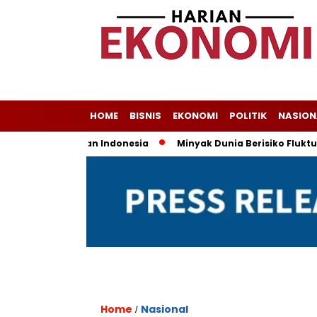
HOME
BISNIS
EKONOMI
POLITIK
NASION
 Jadi Andalan Indonesia
Minyak Dunia Berisiko Fluktuatif, 
Home
Nasional
/