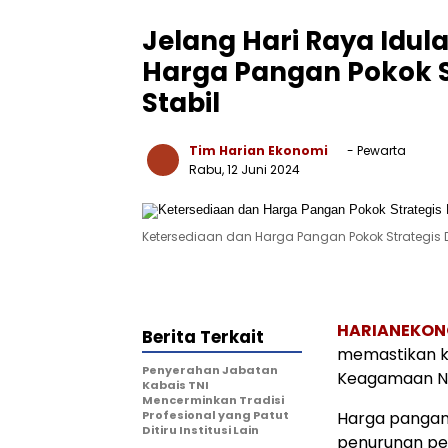
Jelang Hari Raya Idul
Harga Pangan Pokok S
Stabil
Tim Harian Ekonomi
- Pewarta
Rabu, 12 Juni 2024
Ketersediaan dan Harga Pangan Pokok Strategis 
HARIANEKON
Berita Terkait
memastikan ko
Penyerahan Jabatan
Keagamaan Na
Kabais TNI
Mencerminkan Tradisi
Profesional yang Patut
Harga pangan 
Ditiru Institusi Lain
penurunan pe