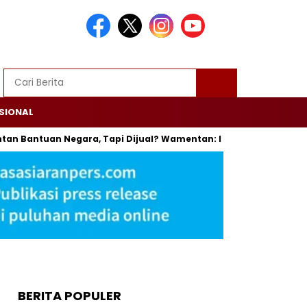
SIONAL
antuan Negara, Tapi Dijual? Wamentan: Itu Bisa Dipenjara
T
BERITA POPULER