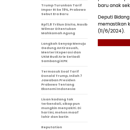
baru anak sek
Trump Turunkan Tarif
Impor RI ke 19%, Prabowo
Sebut Era Baru
Deputi Bidang
memastikan ko
Rp11,8 Triliun Disita, Nasib
Wilmar Ditentukan
(11/6/2024).
Mahkamah Agung
Langkah Senyap Menuju
Gedung Antirasuah,
Menteri Koperasi dan
UKM Budi Arie Setiadi
Sambangi KPK
Termasuk Soal Tarif
Donald Trump, Inilah 7
Jawaban Presiden
Prabowo Tentang
Ekonomi Indonesia
Lisan kadang tak
terkendali, sikap pun
mungkin menyakiti. Di
hari ini, mohon maaf
lahir dan batin
Reputation