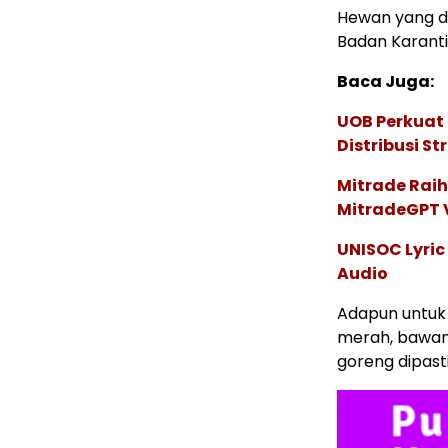
Hewan yang dik
Badan Karanti
Baca Juga:
UOB Perkuat
Distribusi St
Mitrade Raih
MitradeGPT V
UNISOC Lyri
Audio
Adapun untuk 
merah, bawang
goreng dipast