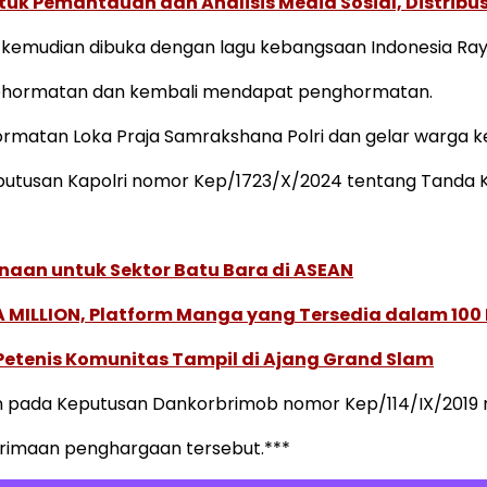
k Pemantauan dan Analisis Media Sosial, Distribusi
l kemudian dibuka dengan lagu kebangsaan Indonesia Ray
 kehormatan dan kembali mendapat penghormatan.
hormatan Loka Praja Samrakshana Polri dan gelar warga 
eputusan Kapolri nomor Kep/1723/X/2024 tentang Tanda
naan untuk Sektor Batu Bara di ASEAN
 MILLION, Platform Manga yang Tersedia dalam 100
 Petenis Komunitas Tampil di Ajang Grand Slam
 pada Keputusan Dankorbrimob nomor Kep/114/IX/2019 m
imaan penghargaan tersebut.***