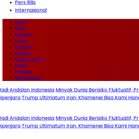
Pers Rilis
Internasional
Home
Bisnis
Ekonomi
Politik
Nasional
Lifestyle
Entertainment
Video
Pers Rilis
Internasional
dalan Indonesia
Minyak Dunia Berisiko Fluktuatif, Proye
ra
Trump Ultimatum Iran: Khamenei Bisa Kami Hancurkan
dalan Indonesia
Minyak Dunia Berisiko Fluktuatif, Proye
ra
Trump Ultimatum Iran: Khamenei Bisa Kami Hancurkan