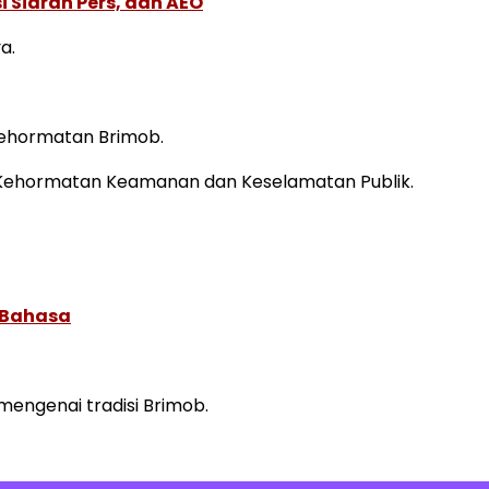
 Siaran Pers, dan AEO
a.
kehormatan Brimob.
 Kehormatan Keamanan dan Keselamatan Publik.
 Bahasa
engenai tradisi Brimob.