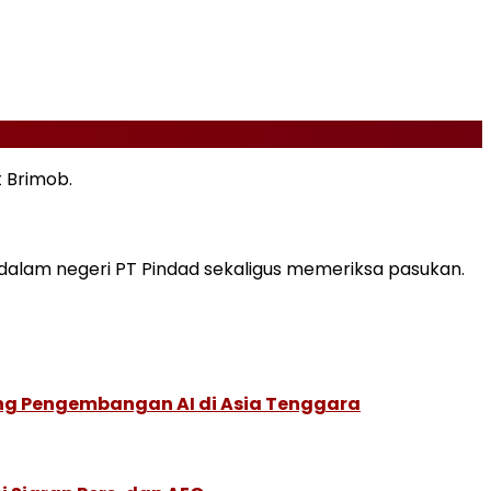
 Brimob.
N dalam negeri PT Pindad sekaligus memeriksa pasukan.
ung Pengembangan AI di Asia Tenggara