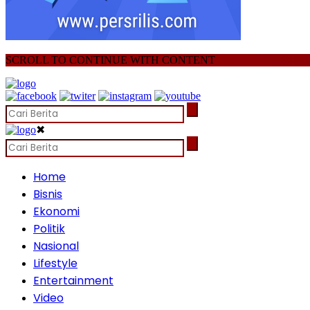
SCROLL TO CONTINUE WITH CONTENT
✖
Home
Bisnis
Ekonomi
Politik
Nasional
Lifestyle
Entertainment
Video