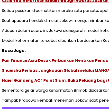
Cision Raih MarTech Breakthrough Awards 2026 untu
Setiap pasukan diperhatikan mereka satu persatu, ape
Saat upacara hendak dimulai, Jokowi menuju mimbar
Adapun dalam acara ini, Jokowi dianugerahi medali ke
Medali kehormatan tersebut diberikan berdasarkan K
Baca Juga:
Fair Finance Asia Desak Perbankan Hentikan Penda
Shueisha Perluas Jangkauan Global melalui MANGA
Haier Gandeng AO 1 Point Slam, Buka Peluang bagi
Sementara gelar warga kehormatan Brimob didasarkan
Tampak Prabowo kembali menemani Jokowi saat pener