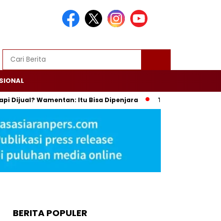
SIONAL
ual? Wamentan: Itu Bisa Dipenjara
Trump Ultimatum Iran: K
BERITA POPULER