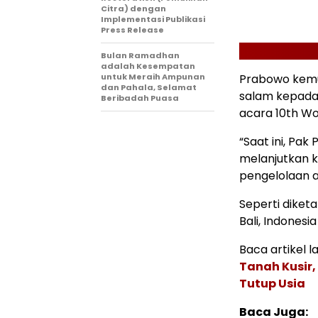
Citra) dengan
Implementasi Publikasi
Press Release
Bulan Ramadhan
adalah Kesempatan
untuk Meraih Ampunan
Prabowo kemu
dan Pahala, Selamat
salam kepada
Beribadah Puasa
acara 10th Wo
“Saat ini, Pa
melanjutkan k
pengelolaan a
Seperti diket
Bali, Indonesi
Baca artikel la
Tanah Kusir,
Tutup Usia
Baca Juga: