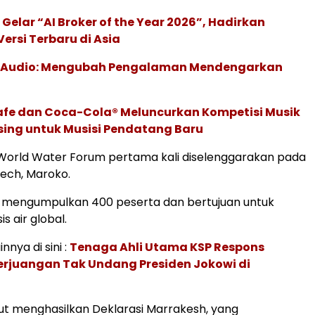
 Gelar “AI Broker of the Year 2026”, Hadirkan
ersi Terbaru di Asia
c Audio: Mengubah Pengalaman Mendengarkan
afe dan Coca-Cola® Meluncurkan Kompetisi Musik
sing untuk Musisi Pendatang Baru
World Water Forum pertama kali diselenggarakan pada
kech, Maroko.
i mengumpulkan 400 peserta dan bertujuan untuk
s air global.
nnya di sini :
Tenaga Ahli Utama KSP Respons
Perjuangan Tak Undang Presiden Jokowi di
t menghasilkan Deklarasi Marrakesh, yang