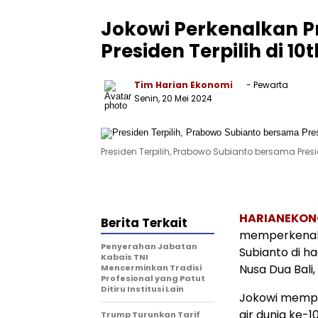
Jokowi Perkenalkan P
Presiden Terpilih di 1
Tim Harian Ekonomi
- Pewarta
Senin, 20 Mei 2024
Presiden Terpilih, Prabowo Subianto bersama Pr
HARIANEKON
Berita Terkait
memperkenalk
Penyerahan Jabatan
Subianto di h
Kabais TNI
Nusa Dua Bali
Mencerminkan Tradisi
Profesional yang Patut
Ditiru Institusi Lain
Jokowi mempe
air dunia ke-
Trump Turunkan Tarif