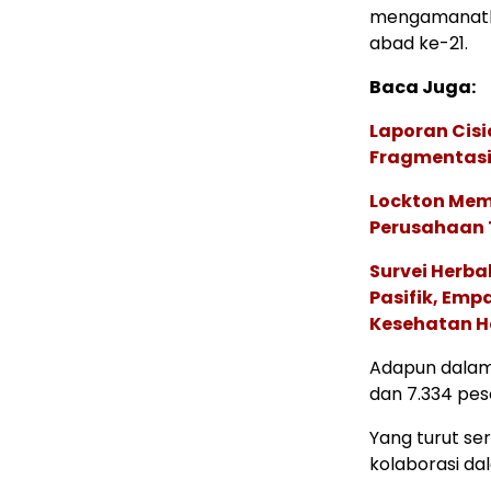
mengamanatk
abad ke-21.
Baca Juga:
Laporan Cis
Fragmentasi
Lockton Mem
Perusahaan 
Survei Herba
Pasifik, Em
Kesehatan Ho
Adapun dalam 
dan 7.334 pes
Yang turut se
kolaborasi da