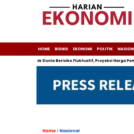
HOME
BISNIS
EKONOMI
POLITIK
NASION
a
Minyak Dunia Berisiko Fluktuatif, Proyeksi Harga Pemerint
Home
Nasional
/