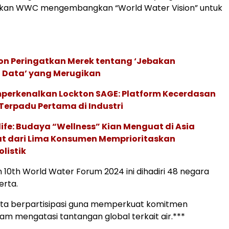
an WWC mengembangkan “World Water Vision” untuk
ion Peringatkan Merek tentang ‘Jebakan
 Data’ yang Merugikan
perkenalkan Lockton SAGE: Platform Kecerdasan
Terpadu Pertama di Industri
life: Budaya “Wellness” Kian Menguat di Asia
pat dari Lima Konsumen Memprioritaskan
listik
10th World Water Forum 2024 ini dihadiri 48 negara
erta.
rta berpartisipasi guna memperkuat komitmen
lam mengatasi tantangan global terkait air.***