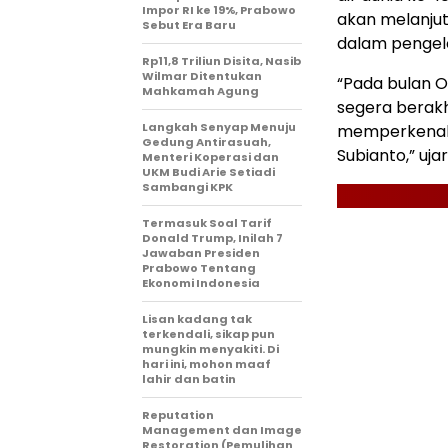
Impor RI ke 19%, Prabowo
akan melanju
Sebut Era Baru
dalam pengelo
Rp11,8 Triliun Disita, Nasib
Wilmar Ditentukan
“Pada bulan O
Mahkamah Agung
segera berakh
Langkah Senyap Menuju
memperkenalk
Gedung Antirasuah,
Subianto,” uja
Menteri Koperasi dan
UKM Budi Arie Setiadi
Sambangi KPK
Termasuk Soal Tarif
Donald Trump, Inilah 7
Jawaban Presiden
Prabowo Tentang
Ekonomi Indonesia
Lisan kadang tak
terkendali, sikap pun
mungkin menyakiti. Di
hari ini, mohon maaf
lahir dan batin
Reputation
Management dan Image
Restoration (Pemulihan