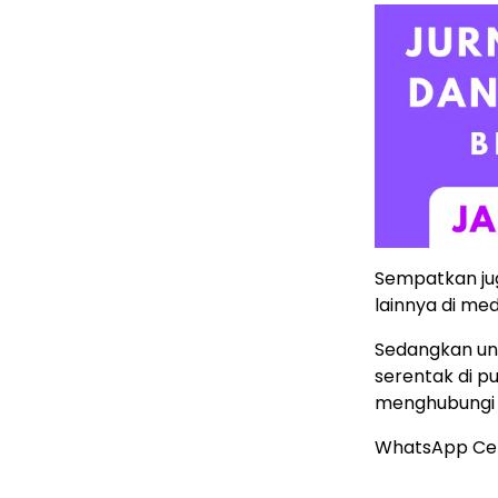
Sempatkan ju
lainnya di med
Sedangkan untu
serentak di p
menghubung
WhatsApp Ce