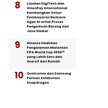
Lianlian DigiTech dan
UnionPay International
Kembangkan Solusi
Pembayaran Berbasis
Agen AI untuk Proses
Pengadaan Barang dan
Jasa Global
Hisense Hadirkan
Pengalaman Menonton
FIFA World Cup 2026™
yang Lebih Seru dan
Imersif dari Rumah
Qualcomm dan Samsung
Perluas Kolaborasi
Snapdragon