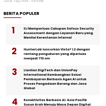
Jumat, 7 Agu 2026 - 04:14 WIB
BERITA POPULER
IIJ Memperluas Cakupan Safous Security
Assessment dengan Layanan Baru yang
Menilai Kerentanan Internal
HunterLab luncurkan Vista® L2 dengan
rentang pengukuran yang diperluas
menjadi 710 nm
Lianlian DigiTech dan UnionPay
International Kembangkan Solusi
Pembayaran Berbasis Agen AI untuk
Proses Pengadaan Barang dan Jasa
Global
Konektivitas Berbasis AI: Asia Pasifik
Susun Arah Menuju Masa Depan Digital