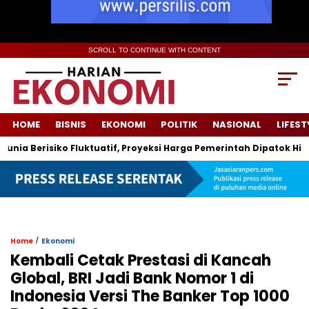
SCROLL TO CONTINUE WITH CONTENT
HOME
BISNIS
EKONOMI
POLITIK
NASIONAL
LIFEST
risiko Fluktuatif, Proyeksi Harga Pemerintah Dipatok Hingga USD
/
Home
Ekonomi
Kembali Cetak Prestasi di Kancah
Global, BRI Jadi Bank Nomor 1 di
Indonesia Versi The Banker Top 1000