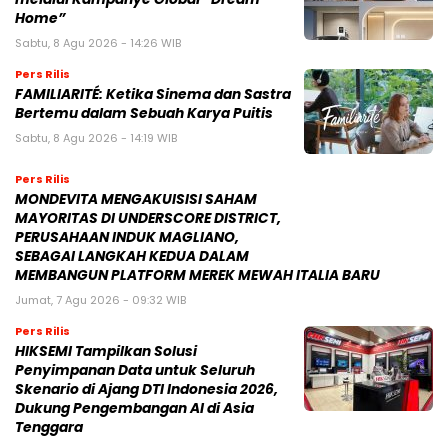
Home”
Sabtu, 8 Agu 2026 - 14:26 WIB
Pers Rilis
FAMILIARITÉ: Ketika Sinema dan Sastra
Bertemu dalam Sebuah Karya Puitis
Sabtu, 8 Agu 2026 - 14:19 WIB
Pers Rilis
MONDEVITA MENGAKUISISI SAHAM
MAYORITAS DI UNDERSCORE DISTRICT,
PERUSAHAAN INDUK MAGLIANO,
SEBAGAI LANGKAH KEDUA DALAM
MEMBANGUN PLATFORM MEREK MEWAH ITALIA BARU
Jumat, 7 Agu 2026 - 09:32 WIB
Pers Rilis
HIKSEMI Tampilkan Solusi
Penyimpanan Data untuk Seluruh
Skenario di Ajang DTI Indonesia 2026,
Dukung Pengembangan AI di Asia
Tenggara