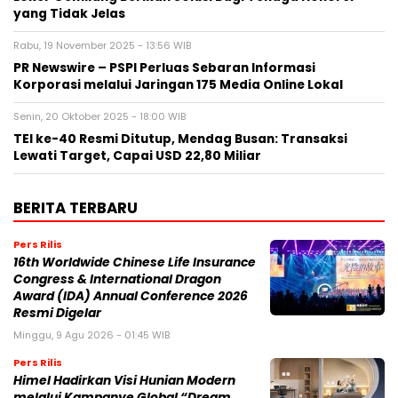
yang Tidak Jelas
Rabu, 19 November 2025 - 13:56 WIB
PR Newswire – PSPI Perluas Sebaran Informasi
Korporasi melalui Jaringan 175 Media Online Lokal
Senin, 20 Oktober 2025 - 18:00 WIB
TEI ke-40 Resmi Ditutup, Mendag Busan: Transaksi
Lewati Target, Capai USD 22,80 Miliar
BERITA TERBARU
Pers Rilis
16th Worldwide Chinese Life Insurance
Congress & International Dragon
Award (IDA) Annual Conference 2026
Resmi Digelar
Minggu, 9 Agu 2026 - 01:45 WIB
Pers Rilis
Himel Hadirkan Visi Hunian Modern
melalui Kampanye Global “Dream