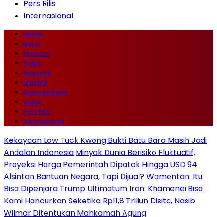
Pers Rilis
Internasional
Home
Bisnis
Ekonomi
Politik
Nasional
Lifestyle
Entertainment
Video
Pers Rilis
Internasional
Kekayaan Low Tuck Kwong Bukti Batu Bara Masih Jadi
Andalan Indonesia
Minyak Dunia Berisiko Fluktuatif,
Proyeksi Harga Pemerintah Dipatok Hingga USD 94
Alsintan Bantuan Negara, Tapi Dijual? Wamentan: Itu
Bisa Dipenjara
Trump Ultimatum Iran: Khamenei Bisa
Kami Hancurkan Seketika
Rp11,8 Triliun Disita, Nasib
Wilmar Ditentukan Mahkamah Agung