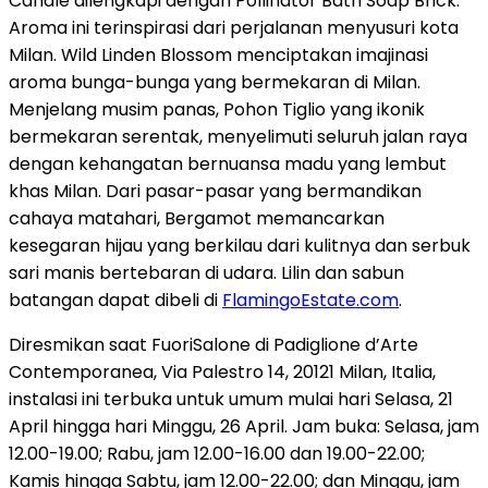
Candle dilengkapi dengan Pollinator Bath Soap Brick.
Aroma ini terinspirasi dari perjalanan menyusuri kota
Milan. Wild Linden Blossom menciptakan imajinasi
aroma bunga-bunga yang bermekaran di Milan.
Menjelang musim panas, Pohon Tiglio yang ikonik
bermekaran serentak, menyelimuti seluruh jalan raya
dengan kehangatan bernuansa madu yang lembut
khas Milan. Dari pasar-pasar yang bermandikan
cahaya matahari, Bergamot memancarkan
kesegaran hijau yang berkilau dari kulitnya dan serbuk
sari manis bertebaran di udara. Lilin dan sabun
batangan dapat dibeli di
FlamingoEstate.com
.
Diresmikan saat FuoriSalone di Padiglione d’Arte
Contemporanea, Via Palestro 14, 20121 Milan, Italia,
instalasi ini terbuka untuk umum mulai hari Selasa, 21
April hingga hari Minggu, 26 April. Jam buka: Selasa, jam
12.00-19.00; Rabu, jam 12.00-16.00 dan 19.00-22.00;
Kamis hingga Sabtu, jam 12.00-22.00; dan Minggu, jam