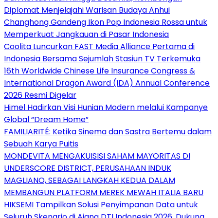
Diplomat Menjelajahi Warisan Budaya Anhui
Changhong Gandeng Ikon Pop Indonesia Rossa untuk
Memperkuat Jangkauan di Pasar Indonesia
Coolita Luncurkan FAST Media Alliance Pertama di
Indonesia Bersama Sejumlah Stasiun TV Terkemuka
16th Worldwide Chinese Life Insurance Congress &
International Dragon Award (IDA) Annual Conference
2026 Resmi Digelar
Himel Hadirkan Visi Hunian Modern melalui Kampanye
Global “Dream Home”
FAMILIARITÉ: Ketika Sinema dan Sastra Bertemu dalam
Sebuah Karya Puitis
MONDEVITA MENGAKUISISI SAHAM MAYORITAS DI
UNDERSCORE DISTRICT, PERUSAHAAN INDUK
MAGLIANO, SEBAGAI LANGKAH KEDUA DALAM
MEMBANGUN PLATFORM MEREK MEWAH ITALIA BARU
HIKSEMI Tampilkan Solusi Penyimpanan Data untuk
Seluruh Skenario di Ajang DTI Indonesia 2026, Dukung