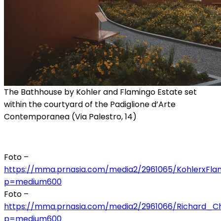
The Bathhouse by Kohler and Flamingo Estate set
within the courtyard of the Padiglione d’Arte
Contemporanea (Via Palestro, 14)
Foto –
https://mma.prnasia.com/media2/2961065/KohlerxFlam
p=medium600
Foto –
https://mma.prnasia.com/media2/2961066/Richard_Ch
p=medium600