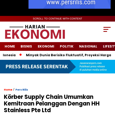
SCROLL TO CONTINUE WITH CONTENT
HOME
BISNIS
EKONOMI
POLITIK
NASIONAL
LIFEST
esia
Minyak Dunia Berisiko Fluktuatif, Proyeksi Harga Peme
/
Home
Pers Rilis
Körber Supply Chain Umumkan
Kemitraan Pelanggan Dengan HH
Stainless Pte Ltd