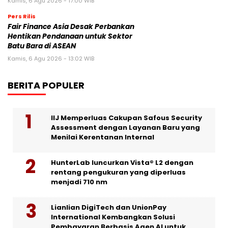
Kamis, 6 Agu 2026 - 17:00 WIB
Pers Rilis
Fair Finance Asia Desak Perbankan
Hentikan Pendanaan untuk Sektor
Batu Bara di ASEAN
Kamis, 6 Agu 2026 - 13:02 WIB
BERITA POPULER
IIJ Memperluas Cakupan Safous Security
Assessment dengan Layanan Baru yang
Menilai Kerentanan Internal
HunterLab luncurkan Vista® L2 dengan
rentang pengukuran yang diperluas
menjadi 710 nm
Lianlian DigiTech dan UnionPay
International Kembangkan Solusi
Pembayaran Berbasis Agen AI untuk