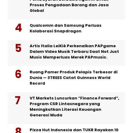
Proses Pengadaan Barang dan Jasa
Global
Qualcomm dan Samsung Perluas
Kolaborasi Snapdragon
Artis Italia LeiKiè Perkenalkan PAPgame
Dalam Video Musik Terbaru Saat Not Just
Music Memperluas Merek PAPmusic.
Ruang Pamer Produk Pelapis Terbesar di
Dunia — 3TREES Catat Guinness World
Record
VT Markets Luncurkan “Finance Forward”,
Program CSR Lintasnegara yang
Meningkatkan Literasi Keuangan
Generasi Muda
Pizza Hut Indonesia dan TUKR Rayakan 10