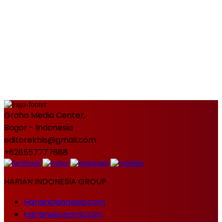
Graha Media Center,
Bogor - Indonesia
editorekbis@gmail.com
+628557777888
HARIAN INDONESIA GROUP
Harianindonesia.com
Harianekonomi.com