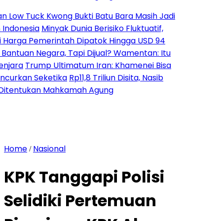
uck Kwong Bukti Batu Bara Masih Jadi
esia
Minyak Dunia Berisiko Fluktuatif,
a Pemerintah Dipatok Hingga USD 94
an Negara, Tapi Dijual? Wamentan: Itu
Trump Ultimatum Iran: Khamenei Bisa
n Seketika
Rp11,8 Triliun Disita, Nasib
tukan Mahkamah Agung
Home
Nasional
/
KPK Tanggapi Polisi
Selidiki Pertemuan