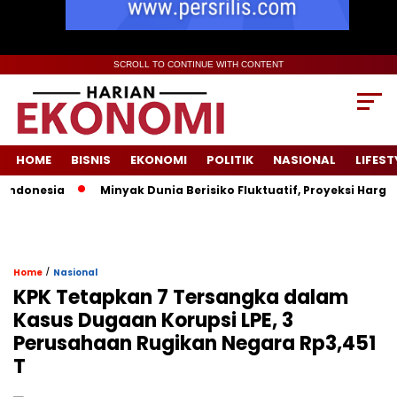
SCROLL TO CONTINUE WITH CONTENT
HOME
BISNIS
EKONOMI
POLITIK
NASIONAL
LIFEST
nesia
Minyak Dunia Berisiko Fluktuatif, Proyeksi Harga Pem
/
Home
Nasional
KPK Tetapkan 7 Tersangka dalam
Kasus Dugaan Korupsi LPE, 3
Perusahaan Rugikan Negara Rp3,451
T