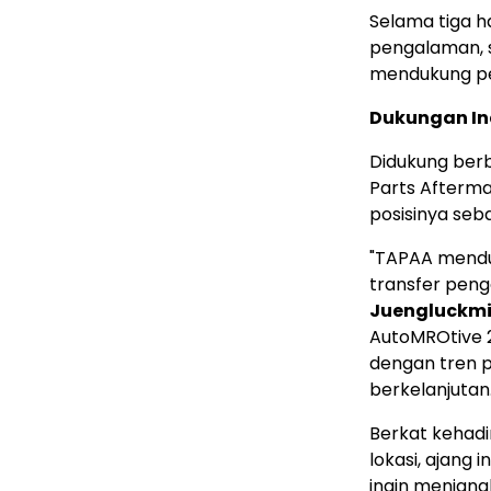
Selama tiga ha
pengalaman, 
mendukung pe
Dukungan In
Didukung berb
Parts Afterma
posisinya seba
"TAPAA menduk
transfer peng
Juengluckmi
AutoMROtive 
dengan tren 
berkelanjutan.
Berkat kehadi
lokasi, ajang
ingin menjang