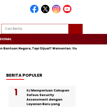
SIONAL
uan Negara, Tapi Dijual? Wamentan: Itu Bisa Dipenjara
Trum
BERITA POPULER
IIJ Memperluas Cakupan
Safous Security
Assessment dengan
Layanan Baru yang