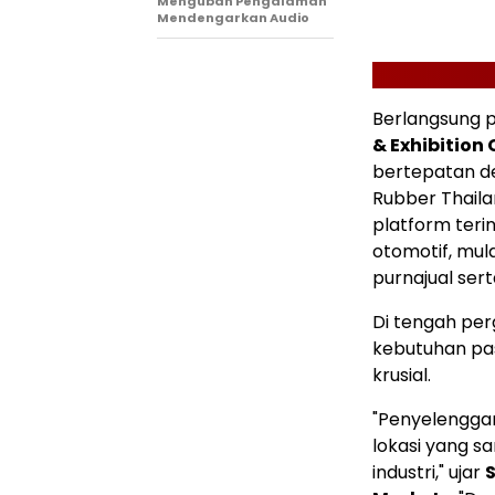
Mengubah Pengalaman
Mendengarkan Audio
Berlangsung 
& Exhibition
bertepatan d
Rubber Thailan
platform terin
otomotif, mul
purnajual sert
Di tengah per
kebutuhan pas
krusial.
"Penyelengga
lokasi yang 
industri," ujar