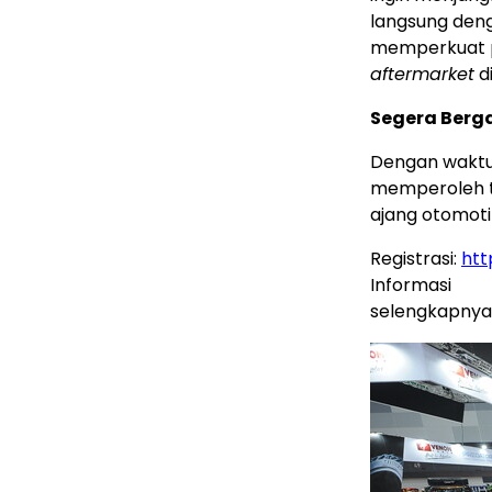
langsung deng
memperkuat po
aftermarket
di
Segera Berga
Dengan waktu
memperoleh ti
ajang otomoti
Registrasi:
htt
Informasi
selengkapnya