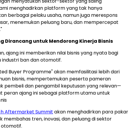
engan menyatukan sektor-sektor yang saling
kami menghadirkan platform yang tak hanya
n berbagai pelaku usaha, namun juga merespons
sar, menemukan peluang baru, dan mempercepat
"
g Dirancang untuk Mendorong Kinerja Bisnis
, ajang ini memberikan nilai bisnis yang nyata bagi
 industri ban dan otomotif.
ated Buyer Programme" akan memfasilitasi lebih dari
emuan bisnis, mempertemukan peserta pameran
ak pembeli dan pengambil keputusan yang relevan—
peran ajang ini sebagai platform utama untuk
snis
ch Aftermarket Summit
akan menghadirkan para pakar
uk membahas tren, inovasi, dan peluang di sektor
otomotif.