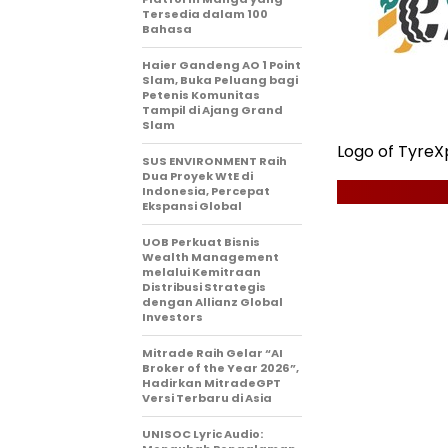
Tersedia dalam 100
Bahasa
Haier Gandeng AO 1 Point
Slam, Buka Peluang bagi
Petenis Komunitas
Tampil di Ajang Grand
Slam
Logo of TyreX
SUS ENVIRONMENT Raih
Dua Proyek WtE di
Indonesia, Percepat
Ekspansi Global
UOB Perkuat Bisnis
Wealth Management
melalui Kemitraan
Distribusi Strategis
dengan Allianz Global
Investors
Mitrade Raih Gelar “AI
Broker of the Year 2026”,
Hadirkan MitradeGPT
Versi Terbaru di Asia
UNISOC Lyric Audio: