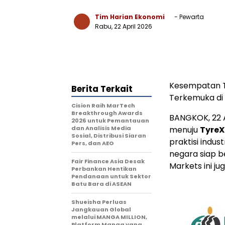
Tim Harian Ekonomi
- Pewarta
Rabu, 22 April 2026
Kesempatan T
Berita Terkait
Terkemuka di
Cision Raih MarTech
Breakthrough Awards
BANGKOK, 22 A
2026 untuk Pemantauan
dan Analisis Media
menuju
TyreX
Sosial, Distribusi Siaran
praktisi indus
Pers, dan AEO
negara siap b
Fair Finance Asia Desak
Markets ini j
Perbankan Hentikan
Pendanaan untuk Sektor
Batu Bara di ASEAN
Shueisha Perluas
Jangkauan Global
melalui MANGA MILLION,
Platform Manga yang