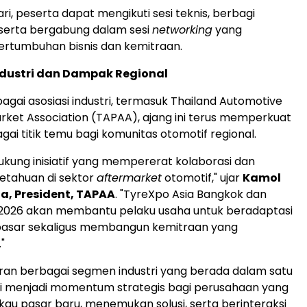
ri, peserta dapat mengikuti sesi teknis, berbagi
serta bergabung dalam sesi
networking
yang
rtumbuhan bisnis dan kemitraan.
dustri dan Dampak Regional
agai asosiasi industri, termasuk Thailand Automotive
rket Association (TAPAA), ajang ini terus memperkuat
gai titik temu bagi komunitas otomotif regional.
ung inisiatif yang mempererat kolaborasi dan
etahuan di sektor
aftermarket
otomotif," ujar
Kamol
a, President, TAPAA
. "TyreXpo Asia Bangkok dan
2026 akan membantu pelaku usaha untuk beradaptasi
pasar sekaligus membangun kemitraan yang
"
ran berbagai segmen industri yang berada dalam satu
 ini menjadi momentum strategis bagi perusahaan yang
kau pasar baru, menemukan solusi, serta berinteraksi