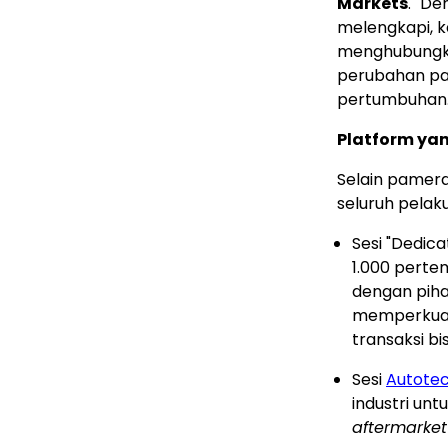
Markets
. "D
melengkapi, 
menghubungka
perubahan pa
pertumbuhan.
Platform yan
Selain pameran
seluruh pelaku
Sesi "Dedic
1.000 pert
dengan pih
memperkuat 
transaksi bi
Sesi
Autote
industri unt
aftermarket