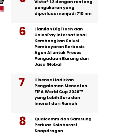
Vista® L2 dengan rentang
pengukuran yang
diperluas menjadi 710 nm
Lianlian DigiTech dan
UnionPay International
Kembangkan Solusi
Pembayaran Berbasis
Agen AI untuk Proses
Pengadaan Barang dan
Jasa Global
Hisense Hadirkan
Pengalaman Menonton
FIFA World Cup 2026™
yang Lebih Seru dan
Imersif dari Rumah
Qualcomm dan Samsung
Perluas Kolaborasi
Snapdragon