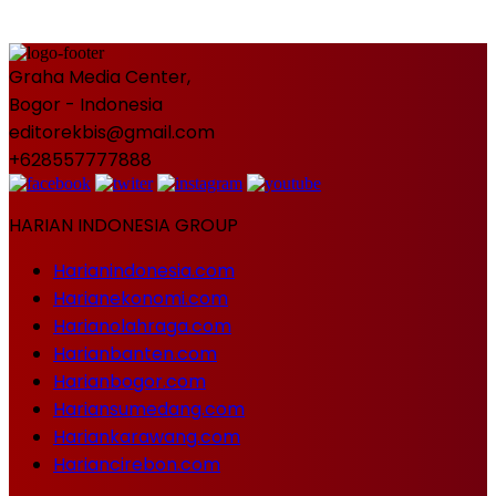
Graha Media Center,
Bogor - Indonesia
editorekbis@gmail.com
+628557777888
HARIAN INDONESIA GROUP
Harianindonesia.com
Harianekonomi.com
Harianolahraga.com
Harianbanten.com
Harianbogor.com
Hariansumedang.com
Hariankarawang.com
Hariancirebon.com