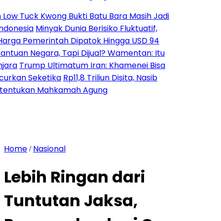
ck Kwong Bukti Batu Bara Masih Jadi
ia
Minyak Dunia Berisiko Fluktuatif,
Pemerintah Dipatok Hingga USD 94
 Negara, Tapi Dijual? Wamentan: Itu
rump Ultimatum Iran: Khamenei Bisa
 Seketika
Rp11,8 Triliun Disita, Nasib
kan Mahkamah Agung
Home
Nasional
/
Lebih Ringan dari
Tuntutan Jaksa,