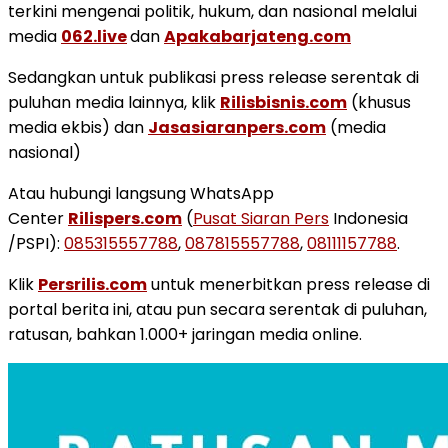
terkini mengenai politik, hukum, dan nasional melalui
media
062.live
dan
Apakabarjateng.com
Sedangkan untuk publikasi press release serentak di
puluhan media lainnya, klik
Rilisbisnis.com
(khusus
media ekbis) dan
Jasasiaranpers.com
(media
nasional)
Atau hubungi langsung WhatsApp
Center
Rilispers.com
(
Pusat Siaran Pers
Indonesia
/PSPI):
085315557788
,
087815557788
,
08111157788
.
Klik
Persrilis.com
untuk menerbitkan press release di
portal berita ini, atau pun secara serentak di puluhan,
ratusan, bahkan 1.000+ jaringan media online.