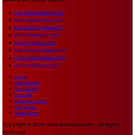
HARIAN INDONESIA GROUP
Harianindonesia.com
Harianekonomi.com
Harianolahraga.com
Harianbanten.com
Harianbogor.com
Hariansumedang.com
Hariankarawang.com
Hariancirebon.com
Home
Histori Media
Tim Redaksi
Kode Etik
Pedoman Media
Hak Jawab
Kontak Iklan
Copyright © 2026 Harianekonomi.com - All Rights
Reserved