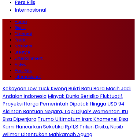
Pers Rilis
Internasional
Home
Bisnis
Ekonomi
Politik
Nasional
Lifestyle
Entertainment
Video
Pers Rilis
Internasional
Kekayaan Low Tuck Kwong Bukti Batu Bara Masih Jadi
Andalan Indonesia
Minyak Dunia Berisiko Fluktuatif,
Proyeksi Harga Pemerintah Dipatok Hingga USD 94
Alsintan Bantuan Negara, Tapi Dijual? Wamentan: Itu
Bisa Dipenjara
Trump Ultimatum Iran: Khamenei Bisa
Kami Hancurkan Seketika
Rp11,8 Triliun Disita, Nasib
Wilmar Ditentukan Mahkamah Agung