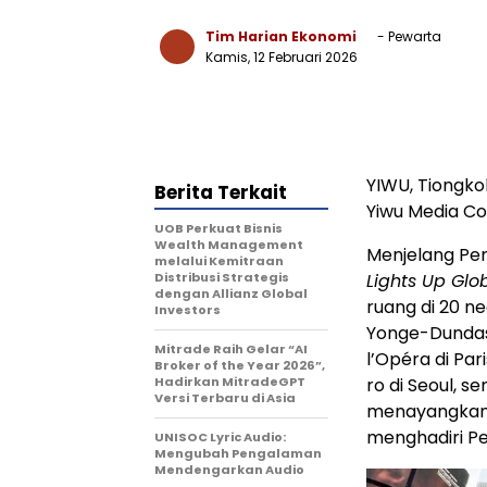
Tim Harian Ekonomi
- Pewarta
Kamis, 12 Februari 2026
YIWU, Tiongkok
Berita Terkait
Yiwu Media C
UOB Perkuat Bisnis
Wealth Management
Menjelang Pe
melalui Kemitraan
Distribusi Strategis
Lights Up Glo
dengan Allianz Global
ruang di 20 n
Investors
Yonge-Dundas 
Mitrade Raih Gelar “AI
l’Opéra di Pari
Broker of the Year 2026”,
Hadirkan MitradeGPT
ro di Seoul, 
Versi Terbaru di Asia
menayangkan 
menghadiri Pes
UNISOC Lyric Audio:
Mengubah Pengalaman
Mendengarkan Audio