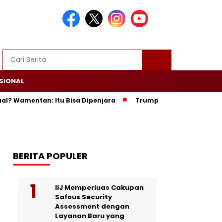
SIONAL
mentan: Itu Bisa Dipenjara
Trump Ultimatum Iran: Khamenei
BERITA POPULER
IIJ Memperluas Cakupan
Safous Security
Assessment dengan
Layanan Baru yang