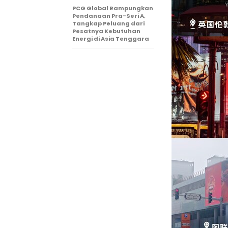
PCG Global Rampungkan
Pendanaan Pra-Seri A,
Tangkap Peluang dari
Pesatnya Kebutuhan
Energi di Asia Tenggara