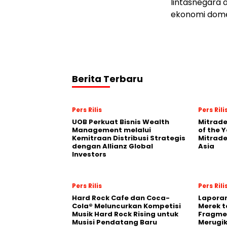
lintasnegara 
ekonomi domes
Berita Terbaru
Pers Rilis
Pers Rili
UOB Perkuat Bisnis Wealth
Mitrade
Management melalui
of the 
Kemitraan Distribusi Strategis
Mitrade
dengan Allianz Global
Asia
Investors
Pers Rilis
Pers Rili
Hard Rock Cafe dan Coca-
Laporan
Cola® Meluncurkan Kompetisi
Merek t
Musik Hard Rock Rising untuk
Fragmen
Musisi Pendatang Baru
Merugi