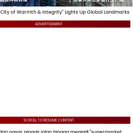
, City of Warmth & Integrity" Lights Up Global Landmarks
ADVERTISEMENT
SCROLL TO RESUME CONTENT
ri pasar pinggir jalan hingga menjadi "supermarket