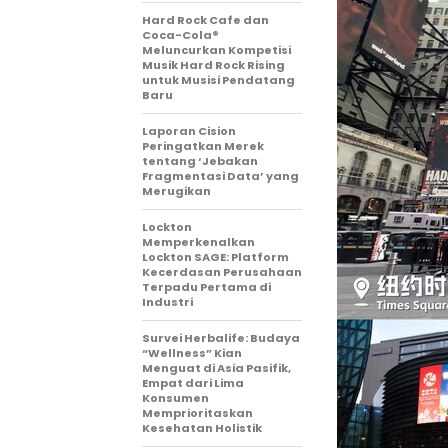
Hard Rock Cafe dan
Coca-Cola®
Meluncurkan Kompetisi
Musik Hard Rock Rising
untuk Musisi Pendatang
Baru
Laporan Cision
Peringatkan Merek
tentang ‘Jebakan
Fragmentasi Data’ yang
Merugikan
Lockton
Memperkenalkan
Lockton SAGE: Platform
Kecerdasan Perusahaan
Terpadu Pertama di
Industri
Survei Herbalife: Budaya
“Wellness” Kian
Menguat di Asia Pasifik,
Empat dari Lima
Konsumen
Memprioritaskan
Kesehatan Holistik