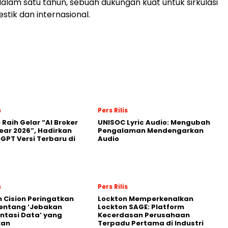
dalam satu tahun, sebuah dukungan kuat untuk sirkulasi
tik dan internasional.
s
Pers Rilis
 Raih Gelar “AI Broker
UNISOC Lyric Audio: Mengubah
Year 2026”, Hadirkan
Pengalaman Mendengarkan
GPT Versi Terbaru di
Audio
s
Pers Rilis
 Cision Peringatkan
Lockton Memperkenalkan
entang ‘Jebakan
Lockton SAGE: Platform
tasi Data’ yang
Kecerdasan Perusahaan
kan
Terpadu Pertama di Industri