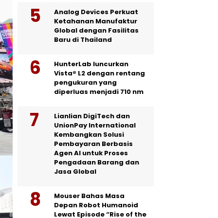
Analog Devices Perkuat
Ketahanan Manufaktur
Global dengan Fasilitas
Baru di Thailand
HunterLab luncurkan
Vista® L2 dengan rentang
pengukuran yang
diperluas menjadi 710 nm
Lianlian DigiTech dan
UnionPay International
Kembangkan Solusi
Pembayaran Berbasis
Agen AI untuk Proses
Pengadaan Barang dan
Jasa Global
Mouser Bahas Masa
Depan Robot Humanoid
Lewat Episode “Rise of the