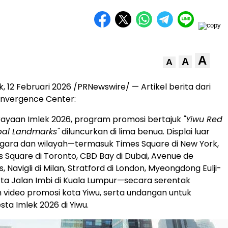
A
A
A
, 12 Februari 2026 /PRNewswire/ — Artikel berita dari
onvergence Center:
rayaan Imlek 2026, program promosi bertajuk
"Yiwu Red
bal Landmarks"
diluncurkan di lima benua. Displai luar
egara dan wilayah—termasuk Times Square di New York,
Square di Toronto, CBD Bay di Dubai, Avenue de
s, Navigli di Milan, Stratford di London, Myeongdong Eulji-
serta Jalan Imbi di Kuala Lumpur—secara serentak
video promosi kota Yiwu, serta undangan untuk
ta Imlek 2026 di Yiwu.