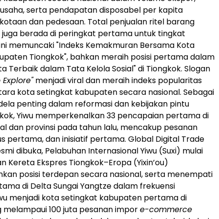
usaha, serta pendapatan disposabel per kapita
otaan dan pedesaan. Total penjualan ritel barang
 juga berada di peringkat pertama untuk tingkat
a ini memuncaki "Indeks Kemakmuran Bersama Kota
upaten Tiongkok", bahkan meraih posisi pertama dalam
ta Terbaik dalam Tata Kelola Sosial" di Tiongkok. Slogan
o Explore"
menjadi viral dan meraih indeks popularitas
antara kota setingkat kabupaten secara nasional. Sebagai
ndela penting dalam reformasi dan kebijakan pintu
gkok, Yiwu memperkenalkan 33 pencapaian pertama di
nal dan provinsi pada tahun lalu, mencakup pesanan
 pertama, dan inisiatif pertama. Global Digital Trade
smi dibuka, Pelabuhan Internasional Yiwu (Suxi) mulai
an Kereta Ekspres Tiongkok–Eropa (Yixin’ou)
an posisi terdepan secara nasional, serta menempati
tama di Delta Sungai Yangtze dalam frekuensi
iwu menjadi kota setingkat kabupaten pertama di
g melampaui 100 juta pesanan impor
e-commerce