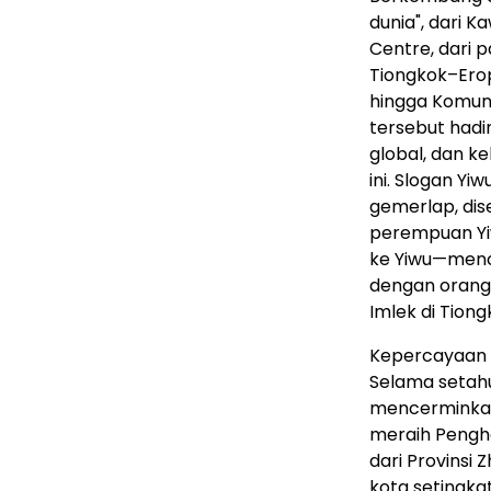
dunia", dari 
Centre, dari 
Tiongkok–Erop
hingga Komuni
tersebut hadir
global, dan k
ini. Slogan Yiw
gemerlap, dis
perempuan Yi
ke Yiwu—menci
dengan orang-
Imlek di Tiong
Kepercayaan d
Selama setahu
mencerminkan 
meraih Pengha
dari Provinsi
kota setingka