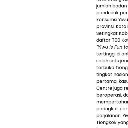
jumlah badan 
penduduk perk
konsumsi Yiwu
provinsi. Kot
Setingkat Kab
daftar "100 Ko
"Yiwu Is Fun t
tertinggi di 
salah satu je
terbuka Tion
tingkat nasio
pertama, kasus
Centre juga re
beroperasi, d
mempertahank
peringkat per
perjalanan. Y
Tiongkok yan