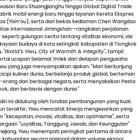
Kawasan Baru Shuangjianghu hingga Global Digital Trade
pabrik mobil energi baru hingga layanan Kereta Ekspres
a (Yixin’ou), serta dari bekas kediaman Chen Wangdao
tas Internasional Jimingshan—rangkaian perjalanan
 seperti gulungan cerita tentang vitalitas ekonomi, visi
ekayaan budaya di kota setingkat kabupaten di Tiongkok
u,
"World’s Yiwu, City of Warmth & Integrity"
, tampil
ertai ucapan Selamat Imlek dari delapan pengusaha
wu yang juga menyampaikan ajakan: "Mari berkunjung
cipi kuliner dunia, berbelanja produk global, berteman
orang dari berbagai negara, serta menyaksikan Pesta
kok, dan berbisnis dengan dunia."
iri ini didukung oleh fondasi pembangunan yang kuat.
n terakhir, Yiwu mencatat kinerja mengesankan yang
"kecepatan, inovasi, vitalitas, dan optimisme", serta
rgaan "Loyalitas, Tanggung Jawab, dan Keunggulan"
 Zhejiang. Yiwu menempati peringkat pertama di antara
t kabupaten secara nasional dalam volume ekspor,