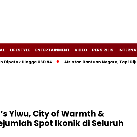
AL
LIFESTYLE
ENTERTAINMENT
VIDEO
PERS RILIS
INTERNA
tok Hingga USD 94
Alsintan Bantuan Negara, Tapi Dijual? Wa
’s Yiwu, City of Warmth &
ejumlah Spot Ikonik di Seluruh