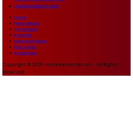
Hariancirebon.com
Home
Histori Media
Tim Redaksi
Kode Etik
Pedoman Media
Hak Jawab
Kontak Iklan
Copyright © 2026 Harianekonomi.com - All Rights
Reserved