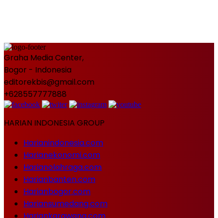
Graha Media Center,
Bogor - Indonesia
editorekbis@gmail.com
+628557777888
HARIAN INDONESIA GROUP
Harianindonesia.com
Harianekonomi.com
Harianolahraga.com
Harianbanten.com
Harianbogor.com
Hariansumedang.com
Hariankarawang.com