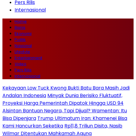
Pers Rilis
Internasional
Home
Bisnis
Ekonomi
Politik
Nasional
Lifestyle
Entertainment
Video
Pers Rilis
Internasional
Kekayaan Low Tuck Kwong Bukti Batu Bara Masih Jadi
Andalan Indonesia
Minyak Dunia Berisiko Fluktuatif,
Proyeksi Harga Pemerintah Dipatok Hingga USD 94
Alsintan Bantuan Negara, Tapi Dijual? Wamentan: Itu
Bisa Dipenjara
Trump Ultimatum Iran: Khamenei Bisa
Kami Hancurkan Seketika
Rp11,8 Triliun Disita, Nasib
Wilmar Ditentukan Mahkamah Agung