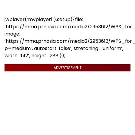
jwplayer(‘myplayer1’).setup({file:
‘https://mma.prnasia.com/media2/2953612/WPS_for
image:
‘https://mma.prnasia.com/media2/2953612/WPS_fo
p=medium’, autostart:’false’, stretching : ‘uniform’,
width: ‘512’, height: ‘288’});
ADVERTISEMENT