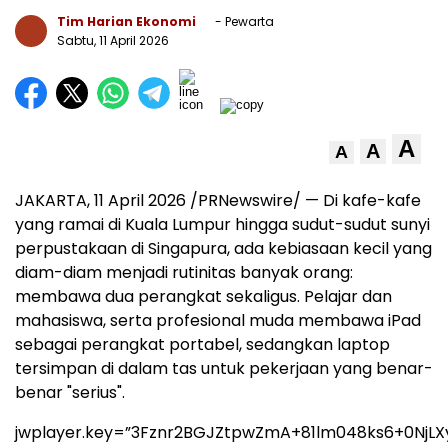
Tim Harian Ekonomi
- Pewarta
Sabtu, 11 April 2026
A
A
A
JAKARTA, 11 April 2026 /PRNewswire/ — Di kafe-kafe
yang ramai di Kuala Lumpur hingga sudut-sudut sunyi
perpustakaan di Singapura, ada kebiasaan kecil yang
diam-diam menjadi rutinitas banyak orang:
membawa dua perangkat sekaligus. Pelajar dan
mahasiswa, serta profesional muda membawa iPad
sebagai perangkat portabel, sedangkan laptop
tersimpan di dalam tas untuk pekerjaan yang benar-
benar "serius".
jwplayer.key=”3Fznr2BGJZtpwZmA+81lm048ks6+0NjLX