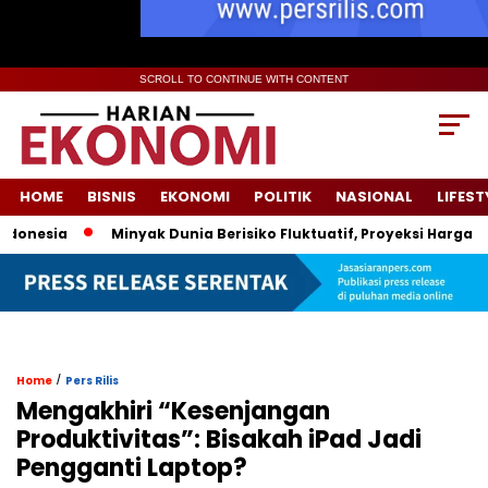
SCROLL TO CONTINUE WITH CONTENT
HOME
BISNIS
EKONOMI
POLITIK
NASIONAL
LIFEST
nesia
Minyak Dunia Berisiko Fluktuatif, Proyeksi Harga Pem
/
Home
Pers Rilis
Mengakhiri “Kesenjangan
Produktivitas”: Bisakah iPad Jadi
Pengganti Laptop?