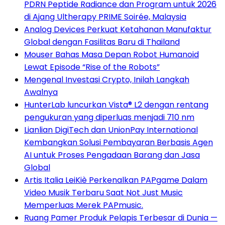
PDRN Peptide Radiance dan Program untuk 2026
di Ajang Ultherapy PRIME Soirée, Malaysia
Analog Devices Perkuat Ketahanan Manufaktur
Global dengan Fasilitas Baru di Thailand
Mouser Bahas Masa Depan Robot Humanoid
Lewat Episode “Rise of the Robots”
Mengenal Investasi Crypto, Inilah Langkah
Awalnya
HunterLab luncurkan Vista® L2 dengan rentang
pengukuran yang diperluas menjadi 710 nm
Lianlian DigiTech dan UnionPay International
Kembangkan Solusi Pembayaran Berbasis Agen
AI untuk Proses Pengadaan Barang dan Jasa
Global
Artis Italia LeiKiè Perkenalkan PAPgame Dalam
Video Musik Terbaru Saat Not Just Music
Memperluas Merek PAPmusic.
Ruang Pamer Produk Pelapis Terbesar di Dunia —