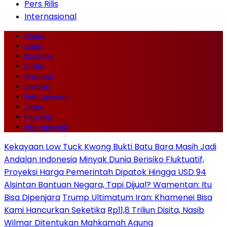
Pers Rilis
Internasional
Home
Bisnis
Ekonomi
Politik
Nasional
Lifestyle
Entertainment
Video
Pers Rilis
Internasional
Kekayaan Low Tuck Kwong Bukti Batu Bara Masih Jadi
Andalan Indonesia
Minyak Dunia Berisiko Fluktuatif,
Proyeksi Harga Pemerintah Dipatok Hingga USD 94
Alsintan Bantuan Negara, Tapi Dijual? Wamentan: Itu
Bisa Dipenjara
Trump Ultimatum Iran: Khamenei Bisa
Kami Hancurkan Seketika
Rp11,8 Triliun Disita, Nasib
Wilmar Ditentukan Mahkamah Agung