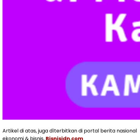
Artikel di atas, juga dìterbitkan di portal berita nasional
ekonomi & bisnis,
Bisnisidn.com