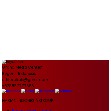
Graha Media Center,
Bogor - Indonesia
editorekbis@gmail.com
+628557777888
HARIAN INDONESIA GROUP
Harianindonesia.com