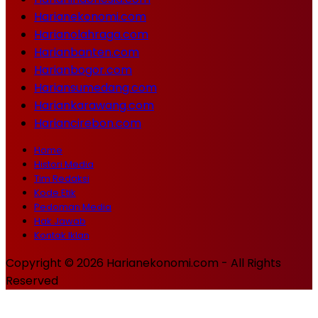
Harianekonomi.com
Harianolahraga.com
Harianbanten.com
Harianbogor.com
Hariansumedang.com
Hariankarawang.com
Hariancirebon.com
Home
Histori Media
Tim Redaksi
Kode Etik
Pedoman Media
Hak Jawab
Kontak Iklan
Copyright © 2026 Harianekonomi.com - All Rights
Reserved