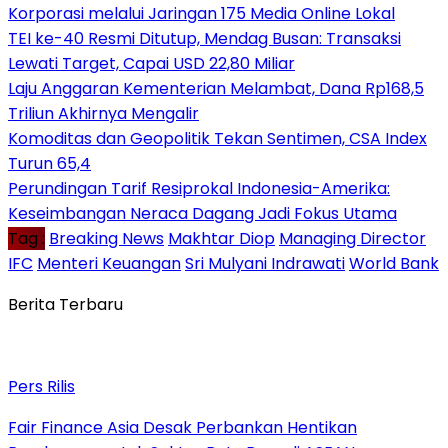
Korporasi melalui Jaringan 175 Media Online Lokal
TEI ke-40 Resmi Ditutup, Mendag Busan: Transaksi
Lewati Target, Capai USD 22,80 Miliar
Laju Anggaran Kementerian Melambat, Dana Rp168,5
Triliun Akhirnya Mengalir
Komoditas dan Geopolitik Tekan Sentimen, CSA Index
Turun 65,4
Perundingan Tarif Resiprokal Indonesia-Amerika:
Keseimbangan Neraca Dagang Jadi Fokus Utama
Tag :
Breaking News
Makhtar Diop
Managing Director
IFC
Menteri Keuangan
Sri Mulyani Indrawati
World Bank
Berita Terbaru
Pers Rilis
Fair Finance Asia Desak Perbankan Hentikan