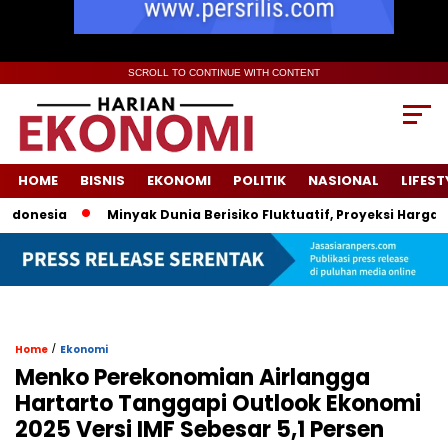
SCROLL TO CONTINUE WITH CONTENT
HOME
BISNIS
EKONOMI
POLITIK
NASIONAL
LIFEST
esia
Minyak Dunia Berisiko Fluktuatif, Proyeksi Harga Peme
/
Home
Ekonomi
Menko Perekonomian Airlangga
Hartarto Tanggapi Outlook Ekonomi
2025 Versi IMF Sebesar 5,1 Persen