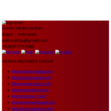
Graha Media Center,
Bogor - Indonesia
editorekbis@gmail.com
+628557777888
HARIAN INDONESIA GROUP
Harianindonesia.com
Harianekonomi.com
Harianolahraga.com
Harianbanten.com
Harianbogor.com
Hariansumedang.com
Hariankarawang.com