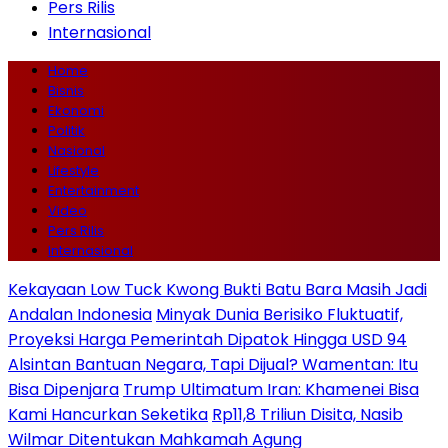
Pers Rilis
Internasional
Home
Bisnis
Ekonomi
Politik
Nasional
Lifestyle
Entertainment
Video
Pers Rilis
Internasional
Kekayaan Low Tuck Kwong Bukti Batu Bara Masih Jadi
Andalan Indonesia
Minyak Dunia Berisiko Fluktuatif,
Proyeksi Harga Pemerintah Dipatok Hingga USD 94
Alsintan Bantuan Negara, Tapi Dijual? Wamentan: Itu
Bisa Dipenjara
Trump Ultimatum Iran: Khamenei Bisa
Kami Hancurkan Seketika
Rp11,8 Triliun Disita, Nasib
Wilmar Ditentukan Mahkamah Agung