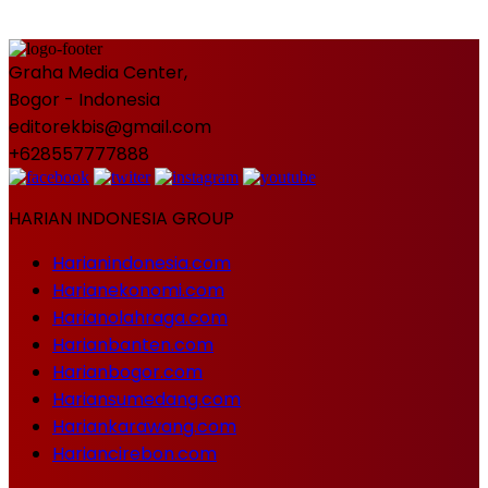
Graha Media Center,
Bogor - Indonesia
editorekbis@gmail.com
+628557777888
HARIAN INDONESIA GROUP
Harianindonesia.com
Harianekonomi.com
Harianolahraga.com
Harianbanten.com
Harianbogor.com
Hariansumedang.com
Hariankarawang.com
Hariancirebon.com