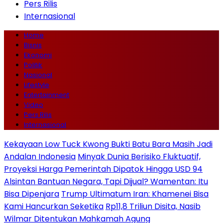
Pers Rilis
Internasional
Home
Bisnis
Ekonomi
Politik
Nasional
Lifestyle
Entertainment
Video
Pers Rilis
Internasional
Kekayaan Low Tuck Kwong Bukti Batu Bara Masih Jadi
Andalan Indonesia
Minyak Dunia Berisiko Fluktuatif,
Proyeksi Harga Pemerintah Dipatok Hingga USD 94
Alsintan Bantuan Negara, Tapi Dijual? Wamentan: Itu
Bisa Dipenjara
Trump Ultimatum Iran: Khamenei Bisa
Kami Hancurkan Seketika
Rp11,8 Triliun Disita, Nasib
Wilmar Ditentukan Mahkamah Agung