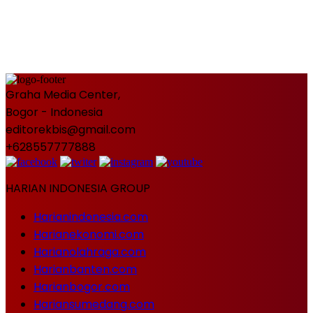
Graha Media Center,
Bogor - Indonesia
editorekbis@gmail.com
+628557777888
HARIAN INDONESIA GROUP
Harianindonesia.com
Harianekonomi.com
Harianolahraga.com
Harianbanten.com
Harianbogor.com
Hariansumedang.com