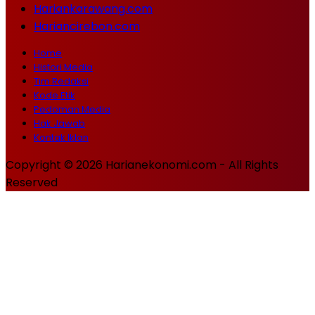
Hariankarawang.com
Hariancirebon.com
Home
Histori Media
Tim Redaksi
Kode Etik
Pedoman Media
Hak Jawab
Kontak Iklan
Copyright © 2026 Harianekonomi.com - All Rights
Reserved