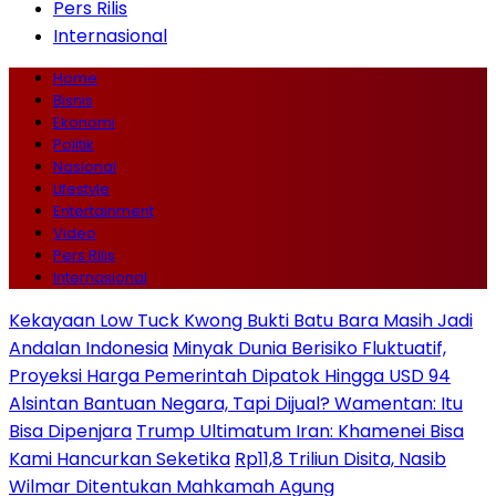
Pers Rilis
Internasional
Home
Bisnis
Ekonomi
Politik
Nasional
Lifestyle
Entertainment
Video
Pers Rilis
Internasional
Kekayaan Low Tuck Kwong Bukti Batu Bara Masih Jadi
Andalan Indonesia
Minyak Dunia Berisiko Fluktuatif,
Proyeksi Harga Pemerintah Dipatok Hingga USD 94
Alsintan Bantuan Negara, Tapi Dijual? Wamentan: Itu
Bisa Dipenjara
Trump Ultimatum Iran: Khamenei Bisa
Kami Hancurkan Seketika
Rp11,8 Triliun Disita, Nasib
Wilmar Ditentukan Mahkamah Agung