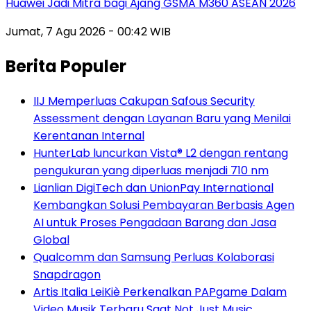
Huawei Jadi Mitra bagi Ajang GSMA M360 ASEAN 2026
Jumat, 7 Agu 2026 - 00:42 WIB
Berita Populer
IIJ Memperluas Cakupan Safous Security
Assessment dengan Layanan Baru yang Menilai
Kerentanan Internal
HunterLab luncurkan Vista® L2 dengan rentang
pengukuran yang diperluas menjadi 710 nm
Lianlian DigiTech dan UnionPay International
Kembangkan Solusi Pembayaran Berbasis Agen
AI untuk Proses Pengadaan Barang dan Jasa
Global
Qualcomm dan Samsung Perluas Kolaborasi
Snapdragon
Artis Italia LeiKiè Perkenalkan PAPgame Dalam
Video Musik Terbaru Saat Not Just Music