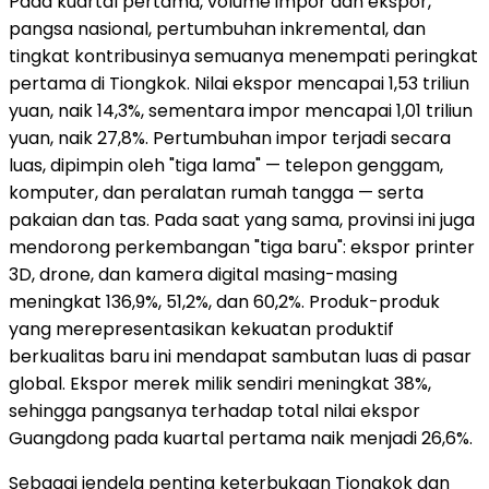
Pada kuartal pertama, volume impor dan ekspor,
pangsa nasional, pertumbuhan inkremental, dan
tingkat kontribusinya semuanya menempati peringkat
pertama di Tiongkok. Nilai ekspor mencapai 1,53 triliun
yuan, naik 14,3%, sementara impor mencapai 1,01 triliun
yuan, naik 27,8%. Pertumbuhan impor terjadi secara
luas, dipimpin oleh "tiga lama" — telepon genggam,
komputer, dan peralatan rumah tangga — serta
pakaian dan tas. Pada saat yang sama, provinsi ini juga
mendorong perkembangan "tiga baru": ekspor printer
3D, drone, dan kamera digital masing-masing
meningkat 136,9%, 51,2%, dan 60,2%. Produk-produk
yang merepresentasikan kekuatan produktif
berkualitas baru ini mendapat sambutan luas di pasar
global. Ekspor merek milik sendiri meningkat 38%,
sehingga pangsanya terhadap total nilai ekspor
Guangdong pada kuartal pertama naik menjadi 26,6%.
Sebagai jendela penting keterbukaan Tiongkok dan