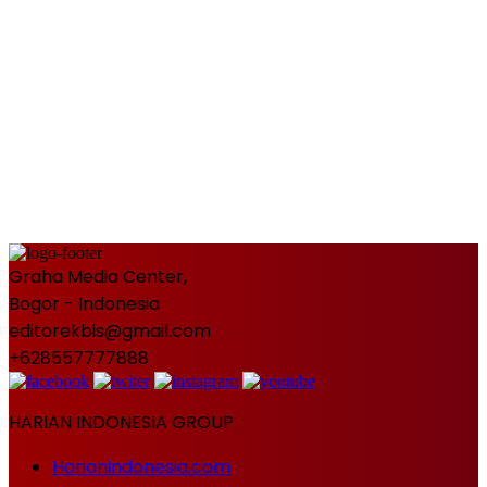
Graha Media Center,
Bogor - Indonesia
editorekbis@gmail.com
+628557777888
HARIAN INDONESIA GROUP
Harianindonesia.com