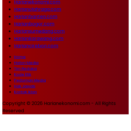
Harianekonomi.com
Harianolahraga.com
Harianbanten.com
Harianbogor.com
Hariansumedang.com
Hariankarawang.com
Hariancirebon.com
Home
Histori Media
Tim Redaksi
Kode Etik
Pedoman Media
Hak Jawab
Kontak Iklan
Copyright © 2026 Harianekonomi.com - All Rights
Reserved