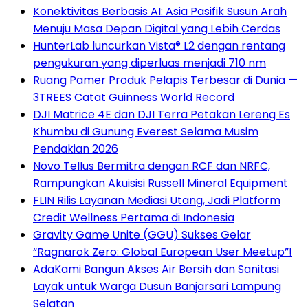
Konektivitas Berbasis AI: Asia Pasifik Susun Arah
Menuju Masa Depan Digital yang Lebih Cerdas
HunterLab luncurkan Vista® L2 dengan rentang
pengukuran yang diperluas menjadi 710 nm
Ruang Pamer Produk Pelapis Terbesar di Dunia —
3TREES Catat Guinness World Record
DJI Matrice 4E dan DJI Terra Petakan Lereng Es
Khumbu di Gunung Everest Selama Musim
Pendakian 2026
Novo Tellus Bermitra dengan RCF dan NRFC,
Rampungkan Akuisisi Russell Mineral Equipment
FLIN Rilis Layanan Mediasi Utang, Jadi Platform
Credit Wellness Pertama di Indonesia
Gravity Game Unite (GGU) Sukses Gelar
“Ragnarok Zero: Global European User Meetup”!
AdaKami Bangun Akses Air Bersih dan Sanitasi
Layak untuk Warga Dusun Banjarsari Lampung
Selatan