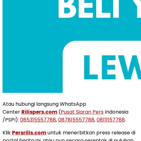
Atau hubungi langsung WhatsApp
Center
Rilispers.com
(
Pusat Siaran Pers
Indonesia
/PSPI):
085315557788
,
087815557788
,
08111157788
.
Klik
Persrilis.com
untuk menerbitkan press release di
portal berita ini, atau pun secara serentak di puluhan,