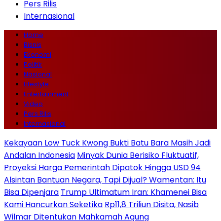
Pers Rilis
Internasional
Home
Bisnis
Ekonomi
Politik
Nasional
Lifestyle
Entertainment
Video
Pers Rilis
Internasional
Kekayaan Low Tuck Kwong Bukti Batu Bara Masih Jadi
Andalan Indonesia
Minyak Dunia Berisiko Fluktuatif,
Proyeksi Harga Pemerintah Dipatok Hingga USD 94
Alsintan Bantuan Negara, Tapi Dijual? Wamentan: Itu
Bisa Dipenjara
Trump Ultimatum Iran: Khamenei Bisa
Kami Hancurkan Seketika
Rp11,8 Triliun Disita, Nasib
Wilmar Ditentukan Mahkamah Agung