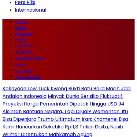
Pers Rilis
Internasional
Home
Bisnis
Ekonomi
Politik
Nasional
Lifestyle
Entertainment
Video
Pers Rilis
Internasional
Kekayaan Low Tuck Kwong Bukti Batu Bara Masih Jadi
Andalan Indonesia
Minyak Dunia Berisiko Fluktuatif,
Proyeksi Harga Pemerintah Dipatok Hingga USD 94
Alsintan Bantuan Negara, Tapi Dijual? Wamentan: Itu
Bisa Dipenjara
Trump Ultimatum Iran: Khamenei Bisa
Kami Hancurkan Seketika
Rp11,8 Triliun Disita, Nasib
Wilmar Ditentukan Mahkamah Agung