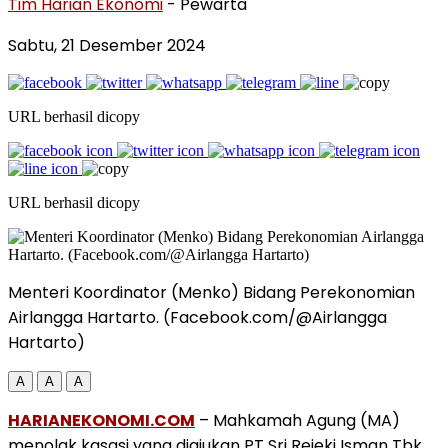
Tim Harian Ekonomi
- Pewarta
Sabtu, 21 Desember 2024
URL berhasil dicopy
URL berhasil dicopy
Menteri Koordinator (Menko) Bidang Perekonomian
Airlangga Hartarto. (Facebook.com/@Airlangga
Hartarto)
A
A
A
HARIANEKONOMI.COM
– Mahkamah Agung (MA)
menolak kasasi yang diajukan PT Sri Rejeki Isman Tbk