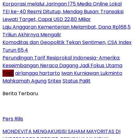
Korporasi melalui Jaringan 175 Media Online Lokal
TEI ke-40 Resmi Ditutup, Mendag Busan: Transaksi
Lewati Target, Capai USD 22,80 Miliar
Laju Anggaran Kementerian Melambat, Dana Rp168,5
Triliun Akhirnya Mengalir
Komoditas dan Geopolitik Tekan Sentimen, CSA Index
Turun 65,4
Perundingan Tarif Resiprokal Indonesia-Amerika:
Keseimbangan Neraca Dagang Jadi Fokus Utama
Tag :
airlangga hartarto
Iwan Kurniawan Lukminto
Mahkamah Agung
Sritex
Status Pailit
Berita Terbaru
Pers Rilis
MONDEVITA MENGAKUISISI SAHAM MAYORITAS DI