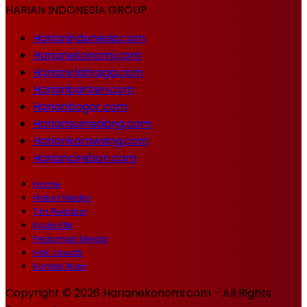
HARIAN INDONESIA GROUP
Harianindonesia.com
Harianekonomi.com
Harianolahraga.com
Harianbanten.com
Harianbogor.com
Hariansumedang.com
Hariankarawang.com
Hariancirebon.com
Home
Histori Media
Tim Redaksi
Kode Etik
Pedoman Media
Hak Jawab
Kontak Iklan
Copyright © 2026 Harianekonomi.com - All Rights