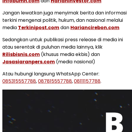
Infobumn.com
dan
Harianinvestor.com
Jangan lewatkan juga menyimak berita dan informasi
terkini mengenai politik, hukum, dan nasional melalui
media
Terkinipost.com
dan
Hariancirebon.com
Sedangkan untuk publikasi press release di media ini
atau serentak di puluhan media lainnya, klik
Rilisbisnis.com
(khusus media ekbis) dan
Jasasiaranpers.com
(media nasional)
Atau hubungi langsung WhatsApp Center:
085315557788
,
087815557788
,
08111157788
.