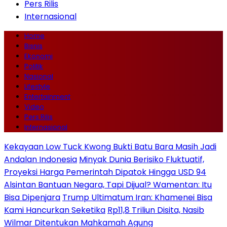
Pers Rilis
Internasional
Home
Bisnis
Ekonomi
Politik
Nasional
Lifestyle
Entertainment
Video
Pers Rilis
Internasional
Kekayaan Low Tuck Kwong Bukti Batu Bara Masih Jadi
Andalan Indonesia
Minyak Dunia Berisiko Fluktuatif,
Proyeksi Harga Pemerintah Dipatok Hingga USD 94
Alsintan Bantuan Negara, Tapi Dijual? Wamentan: Itu
Bisa Dipenjara
Trump Ultimatum Iran: Khamenei Bisa
Kami Hancurkan Seketika
Rp11,8 Triliun Disita, Nasib
Wilmar Ditentukan Mahkamah Agung