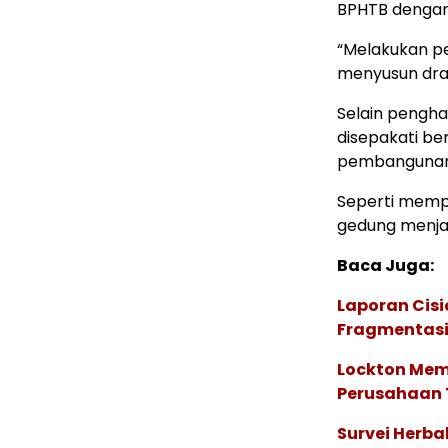
BPHTB dengan
“Melakukan p
menyusun draf
Selain pengh
disepakati be
pembangunan
Seperti memp
gedung menjad
Baca Juga:
Laporan Cis
Fragmentasi
Lockton Mem
Perusahaan 
Survei Herba