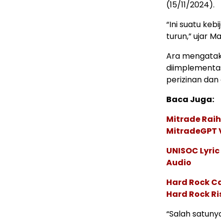
(15/11/2024).
“Ini suatu ke
turun,” ujar M
Ara mengatak
diimplementa
perizinan dan 
Baca Juga:
Mitrade Raih
MitradeGPT V
UNISOC Lyri
Audio
Hard Rock C
Hard Rock Ri
“Salah satuny