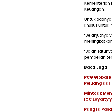
Kementerian P
Keuangan.
Untuk adanya
khusus untuk 
“Selanjutnya y
meningkatkan e
“Salah satuny
pembelian te
Baca Juga:
PCG Global 
Peluang dari
Mintoak Men
ICC Loyalty 
Pangsa Pasar