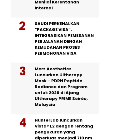
Menilai Kerentanan
Internal
SAUDI PERKENALKAN
“PACKAGE VISA”,
INTEGRASIKAN PEMESANAN
PERJALANAN DENGAN
KEMUDAHAN PROSES
PERMOHONAN VISA
Merz Aesthetics
Luncurkan Ultherapy
Mask – PDRN Peptide
Radiance dan Program
untuk 2026 di Ajang
Ultherapy PRIME Soirée,
Malaysia
HunterLab luncurkan
Vista® L2 dengan rentang
pengukuran yang
diperluas menjadi 710 nm