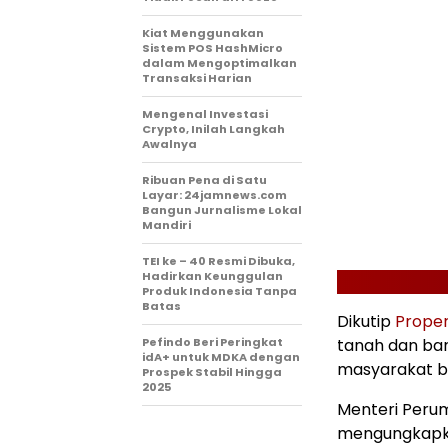
Kiat Menggunakan
Sistem POS HashMicro
dalam Mengoptimalkan
Transaksi Harian
Mengenal Investasi
Crypto, Inilah Langkah
Awalnya
Ribuan Pena di Satu
Layar: 24jamnews.com
Bangun Jurnalisme Lokal
Mandiri
TEI ke – 40 Resmi Dibuka,
Hadirkan Keunggulan
Produk Indonesia Tanpa
Batas
Dikutip
Proper
Pefindo Beri Peringkat
tanah dan ba
idA+ untuk MDKA dengan
masyarakat b
Prospek Stabil Hingga
2025
Menteri Peru
mengungkapka