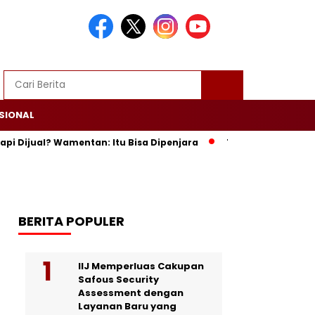
SIONAL
jual? Wamentan: Itu Bisa Dipenjara
Trump Ultimatum Iran: 
BERITA POPULER
IIJ Memperluas Cakupan
Safous Security
Assessment dengan
Layanan Baru yang