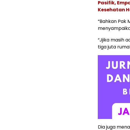
Pasifik, Em
Kesehatan Ho
“Bahkan Pak M
menyampaikan
“Jjika masih 
tiga juta ruma
Dia juga mena