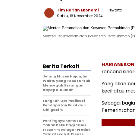
Tim Harian Ekonomi
- Pewarta
Sabtu, 16 November 2024
Menteri Perumahan dan Kawasan Permukiman (PKP) M
HARIANEKON
Berita Terkait
rencana sinerg
Jelang Musim Hujan, Ini
Waktu yang Tepat untuk
Yang akan be
Mencegah Serangan
Rayap di Rumah
kecil atau ma
Langkah Optimalisasi
Sebagai bagia
Pendapatan Pasif dari
Pemerintahan
Obligasi FR
Pentingnya Kemasan
Tahan Beku bagi Bisnis
Frozen Food agar Produk
Tidak Pecah di Freeze