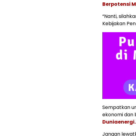
Berpotensi 
“Nanti, silahk
Kebijakan Pen
Sempatkan un
ekonomi dan b
Duniaenergi
Jangan lewatk