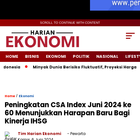
SCROLL TO CONTINUE WITH CONTENT
HOME
BISNIS
EKONOMI
POLITIK
NASIONAL
LIFEST
sia
Minyak Dunia Berisiko Fluktuatif, Proyeksi Harga Pemeri
/
Home
Ekonomi
Peningkatan CSA Index Juni 2024 ke
60 Menunjukkan Harapan Baru Bagi
Kinerja IHSG
Tim Harian Ekonomi
- Pewarta
Kamis, 6 Juni 2024