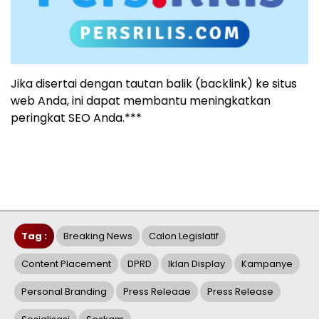
Jika disertai dengan tautan balik (backlink) ke situs
web Anda, ini dapat membantu meningkatkan
peringkat SEO Anda.***
Tag :
Breaking News
Calon Legislatif
Content Placement
DPRD
Iklan Display
Kampanye
Personal Branding
Press Releaae
Press Release