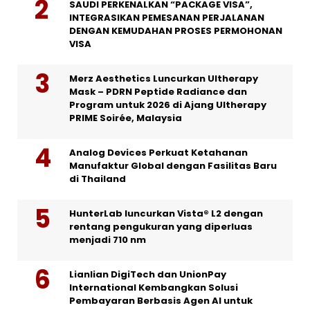
SAUDI PERKENALKAN “PACKAGE VISA”,
INTEGRASIKAN PEMESANAN PERJALANAN
DENGAN KEMUDAHAN PROSES PERMOHONAN
VISA
Merz Aesthetics Luncurkan Ultherapy
Mask – PDRN Peptide Radiance dan
Program untuk 2026 di Ajang Ultherapy
PRIME Soirée, Malaysia
Analog Devices Perkuat Ketahanan
Manufaktur Global dengan Fasilitas Baru
di Thailand
HunterLab luncurkan Vista® L2 dengan
rentang pengukuran yang diperluas
menjadi 710 nm
Lianlian DigiTech dan UnionPay
International Kembangkan Solusi
Pembayaran Berbasis Agen AI untuk