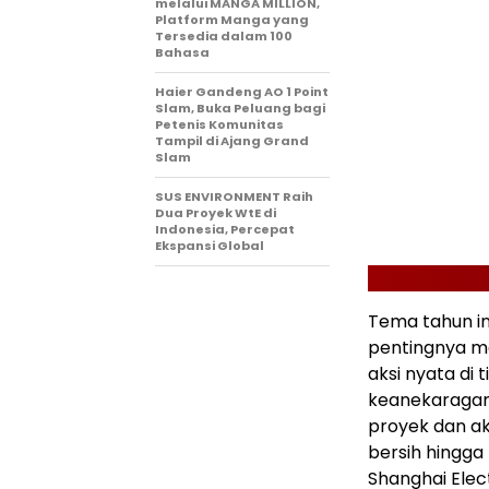
melalui MANGA MILLION,
Platform Manga yang
Tersedia dalam 100
Bahasa
Haier Gandeng AO 1 Point
Slam, Buka Peluang bagi
Petenis Komunitas
Tampil di Ajang Grand
Slam
SUS ENVIRONMENT Raih
Dua Proyek WtE di
Indonesia, Percepat
Ekspansi Global
Tema tahun in
pentingnya m
aksi nyata di t
keanekaragama
proyek dan ak
bersih hingga
Shanghai Elec