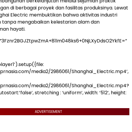
bangunan berkelanjutan melalui sejumlah praktik
gan di berbagai proyek dan fasilitas produksinya. Lewat
ghai Electric membuktikan bahwa aktivitas industri
n tanpa mengabaikan kelestarian alam dan
an hayati.
=”3Fznr2BGJZtpwZmA+81lm048ks6+0NjLXyDdsO2YkfE=”
ayer1’).setup({file:
.prnasia.com/media2/2986061/Shanghai_Electric.mp4’,
.prnasia.com/media2/2986061/Shanghai_Electric.mp4?
start:’false’, stretching : ‘uniform’, width: ‘512’, height:
ADVERTISEMENT