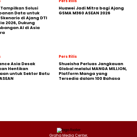
s
Pers Rilis
 Tampilkan Solusi
Huawei Jadi Mitra bagi Ajang
panan Data untuk
GSMA M360 ASEAN 2026
 Skenario di Ajang DTI
ia 2026, Dukung
angan AI di Asia
ra
s
Pers Rilis
nance Asia Desak
Shueisha Perluas Jangkauan
kan Hentikan
Global melalui MANGA MILLION,
an untuk Sektor Batu
Platform Manga yang
 ASEAN
Tersedia dalam 100 Bahasa
Graha Media Center,