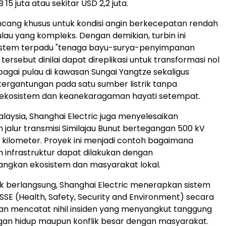
5 juta atau sekitar USD 2,2 juta.
rancang khusus untuk kondisi angin berkecepatan rendah
au yang kompleks. Dengan demikian, turbin ini
stem terpadu "tenaga bayu-surya-penyimpanan
 tersebut dinilai dapat direplikasi untuk transformasi nol
bagai pulau di kawasan Sungai Yangtze sekaligus
ergantungan pada satu sumber listrik tanpa
kosistem dan keanekaragaman hayati setempat.
alaysia, Shanghai Electric juga menyelesaikan
alur transmisi Similajau Bunut bertegangan 500 kV
 kilometer. Proyek ini menjadi contoh bagaimana
infrastruktur dapat dilakukan dengan
gkan ekosistem dan masyarakat lokal.
 berlangsung, Shanghai Electric menerapkan sistem
E (Health, Safety, Security and Environment) secara
an mencatat nihil insiden yang menyangkut tanggung
gan hidup maupun konflik besar dengan masyarakat.