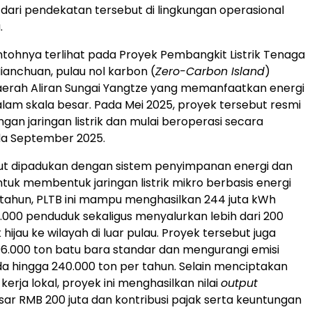
dari pendekatan tersebut di lingkungan operasional
.
ntohnya terlihat pada Proyek Pembangkit Listrik Tenaga
ianchuan, pulau nol karbon (
Zero-Carbon Island
)
aerah Aliran Sungai Yangtze yang memanfaatkan energi
lam skala besar. Pada Mei 2025, proyek tersebut resmi
gan jaringan listrik dan mulai beroperasi secara
da September 2025.
but dipadukan dengan sistem penyimpanan energi dan
ntuk membentuk jaringan listrik mikro berbasis energi
p tahun, PLTB ini mampu menghasilkan 244 juta kWh
32.000 penduduk sekaligus menyalurkan lebih dari 200
k hijau ke wilayah di luar pulau. Proyek tersebut juga
.000 ton batu bara standar dan mengurangi emisi
da hingga 240.000 ton per tahun. Selain menciptakan
erja lokal, proyek ini menghasilkan nilai
output
ar RMB 200 juta dan kontribusi pajak serta keuntungan