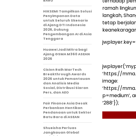
terhadap pem
BARU
ramah lingkun
HIKSEMI Tampilkan Solusi
langkah, Shan
Penyimpanan Data
untuk Seluruh Skenario
tetap berjala
di Ajang DTI Indonesia
keanekaragam
2026, Dukung
Pengembangan AI di Asia
Tenggara
jwplayer.key
Huawei Jadi Mitra bagi
Ajang GSMA M360 ASEAN
2026
jwplayer(‘mypl
Cision Raih MarTech
‘https://mma
Breakthrough Awards
2026 untuk Pemantauan
image:
dan Analisis Media
‘https://mma
Sosial, Distribusi Siaran
Pers, dan AEO
p=medium’, auto
‘288’});
Fair Finance Asia Desak
Perbankan Hentikan
Pendanaan untuk Sektor
Batu Bara di ASEAN
Shueisha Perluas
Jangkauan Global