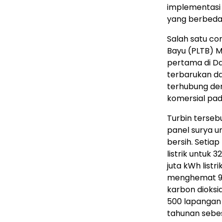
implementasi 
yang berbeda
Salah satu co
Bayu (PLTB) M
pertama di D
terbarukan da
terhubung den
komersial pa
Turbin terse
panel surya u
bersih. Setia
listrik untuk 
juta kWh listri
menghemat 96
karbon dioksi
500 lapangan k
tahunan sebes