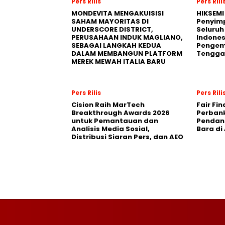
Pers Rilis
Pers Rili
MONDEVITA MENGAKUISISI
HIKSEMI
SAHAM MAYORITAS DI
Penyim
UNDERSCORE DISTRICT,
Seluruh
PERUSAHAAN INDUK MAGLIANO,
Indones
SEBAGAI LANGKAH KEDUA
Pengemb
DALAM MEMBANGUN PLATFORM
Tengga
MEREK MEWAH ITALIA BARU
Pers Rilis
Pers Rili
Cision Raih MarTech
Fair Fi
Breakthrough Awards 2026
Perban
untuk Pemantauan dan
Pendana
Analisis Media Sosial,
Bara di
Distribusi Siaran Pers, dan AEO