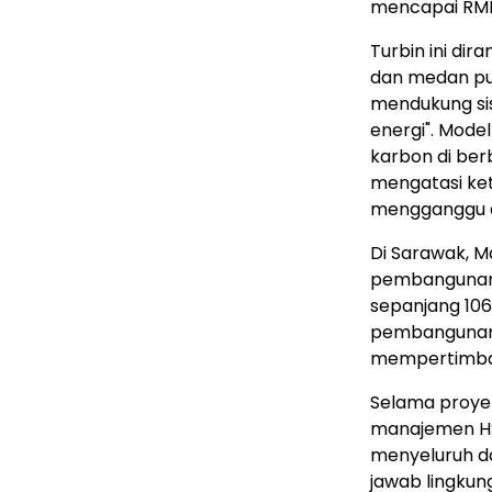
mencapai RMB 1
Turbin ini di
dan medan pul
mendukung si
energi". Model
karbon di ber
mengatasi ket
mengganggu e
Di Sarawak, M
pembangunan j
sepanjang 106
pembangunan 
mempertimban
Selama proyek
manajemen HSS
menyeluruh d
jawab lingkun