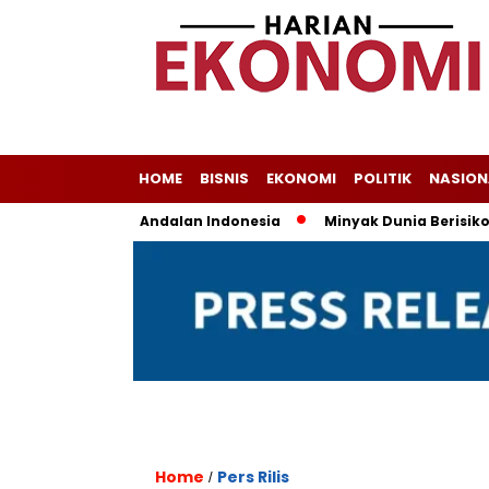
HOME
BISNIS
EKONOMI
POLITIK
NASION
a Masih Jadi Andalan Indonesia
Minyak Dunia Berisiko Flukt
Home
Pers Rilis
/