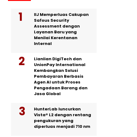
IIJ Memperluas Cakupan
Safous Security
Assessment dengan
Layanan Baru yang
Menilai Kerentanan
Internal
Lianlian DigiTech dan
UnionPay International
Kembangkan Solusi
Pembayaran Berbasis
Agen AI untuk Proses
Pengadaan Barang dan
Jasa Global
HunterLab luncurkan
Vista® L2 dengan rentang
pengukuran yang
diperluas menjadi 710 nm