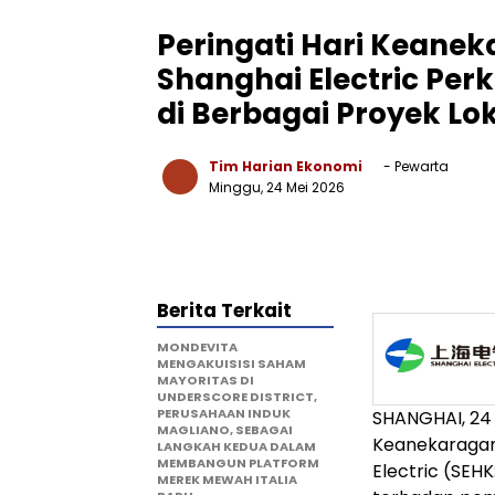
Peringati Hari Keane
Shanghai Electric Pe
di Berbagai Proyek Lo
Tim Harian Ekonomi
- Pewarta
Minggu, 24 Mei 2026
Berita Terkait
MONDEVITA
MENGAKUISISI SAHAM
MAYORITAS DI
UNDERSCORE DISTRICT,
PERUSAHAAN INDUK
SHANGHAI, 24
MAGLIANO, SEBAGAI
Keanekaragama
LANGKAH KEDUA DALAM
MEMBANGUN PLATFORM
Electric (SEH
MEREK MEWAH ITALIA