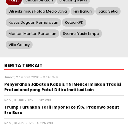
Tag :
Bekasi Selatan
Breaking News
Ditreskrimsus Polda Metro Jaya
Firli Bahuri
Jaka Setia
Kasus Dugaan Pemerasan
Ketua KPK
Mantan Menteri Pertanian
Syahrul Yasin Limpo
Villa Galaxy
BERITA TERKAIT
Jumat, 27 Maret 2026 - 07:43 WIB
Penyerahan Jabatan Kabais TNI Mencerminkan Tradisi
Profesional yang Patut Ditiru Institusi Lain
Rabu, 16 Juli 2025 - 15:32 WIB
Trump Turunkan Tarif Impor RI ke 19%, Prabowo Sebut
Era Baru
Rabu, 18 Juni 2025 - 08:25 WIB