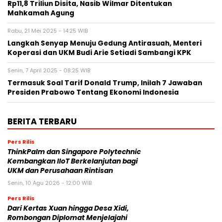
Rp11,8 Triliun Disita, Nasib Wilmar Ditentukan
Mahkamah Agung
Rabu, 21 Mei 2025 - 14:25 WIB
Langkah Senyap Menuju Gedung Antirasuah, Menteri
Koperasi dan UKM Budi Arie Setiadi Sambangi KPK
Senin, 7 April 2025 - 08:25 WIB
Termasuk Soal Tarif Donald Trump, Inilah 7 Jawaban
Presiden Prabowo Tentang Ekonomi Indonesia
BERITA TERBARU
Pers Rilis
ThinkPalm dan Singapore Polytechnic
Kembangkan IIoT Berkelanjutan bagi
UKM dan Perusahaan Rintisan
Senin, 10 Agu 2026 - 12:00 WIB
Pers Rilis
Dari Kertas Xuan hingga Desa Xidi,
Rombongan Diplomat Menjelajahi