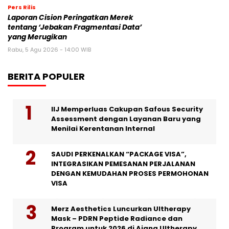
Pers Rilis
Laporan Cision Peringatkan Merek
tentang ‘Jebakan Fragmentasi Data’
yang Merugikan
Rabu, 5 Agu 2026 - 14:00 WIB
BERITA POPULER
IIJ Memperluas Cakupan Safous Security
Assessment dengan Layanan Baru yang
Menilai Kerentanan Internal
SAUDI PERKENALKAN “PACKAGE VISA”,
INTEGRASIKAN PEMESANAN PERJALANAN
DENGAN KEMUDAHAN PROSES PERMOHONAN
VISA
Merz Aesthetics Luncurkan Ultherapy
Mask – PDRN Peptide Radiance dan
Program untuk 2026 di Ajang Ultherapy