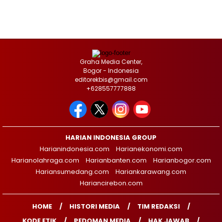
Graha Media Center,
Bogor - Indonesia
editorekbis@gmail.com
+628557777888
HARIAN INDONESIA GROUP
Harianindonesia.com
Harianekonomi.com
Harianolahraga.com
Harianbanten.com
Harianbogor.com
Hariansumedang.com
Hariankarawang.com
Hariancirebon.com
HOME
HISTORI MEDIA
TIM REDAKSI
KODE ETIK
PEDOMAN MEDIA
HAK JAWAB