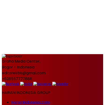
Graha Media Center,
Bogor - Indonesia
editorekbis@gmail.com
+628557777888
HARIAN INDONESIA GROUP
Harianindonesia.com