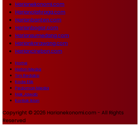
Harianekonomi.com
Harianolahraga.com
Harianbanten.com
Harianbogor.com
Hariansumedang.com
Hariankarawang.com
Hariancirebon.com
Home
Histori Media
Tim Redaksi
Kode Etik
Pedoman Media
Hak Jawab
Kontak Iklan
Copyright © 2026 Harianekonomi.com - All Rights
Reserved