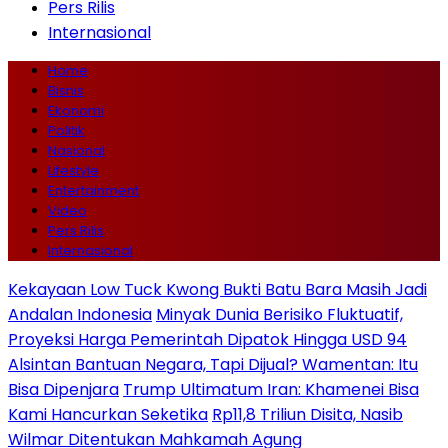
Pers Rilis
Internasional
Home
Bisnis
Ekonomi
Politik
Nasional
Lifestyle
Entertainment
Video
Pers Rilis
Internasional
Kekayaan Low Tuck Kwong Bukti Batu Bara Masih Jadi
Andalan Indonesia
Minyak Dunia Berisiko Fluktuatif,
Proyeksi Harga Pemerintah Dipatok Hingga USD 94
Alsintan Bantuan Negara, Tapi Dijual? Wamentan: Itu
Bisa Dipenjara
Trump Ultimatum Iran: Khamenei Bisa
Kami Hancurkan Seketika
Rp11,8 Triliun Disita, Nasib
Wilmar Ditentukan Mahkamah Agung