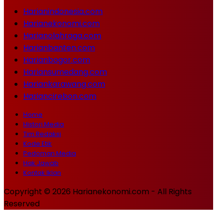
Harianindonesia.com
Harianekonomi.com
Harianolahraga.com
Harianbanten.com
Harianbogor.com
Hariansumedang.com
Hariankarawang.com
Hariancirebon.com
Home
Histori Media
Tim Redaksi
Kode Etik
Pedoman Media
Hak Jawab
Kontak Iklan
Copyright © 2026 Harianekonomi.com - All Rights
Reserved