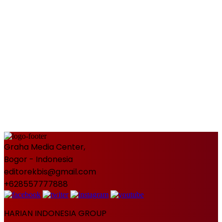
Graha Media Center,
Bogor - Indonesia
editorekbis@gmail.com
+628557777888
HARIAN INDONESIA GROUP