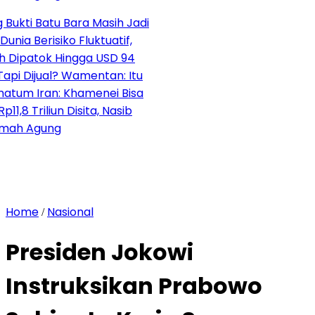
atu Bara Masih Jadi
erisiko Fluktuatif,
tok Hingga USD 94
jual? Wamentan: Itu
ran: Khamenei Bisa
riliun Disita, Nasib
gung
Home
Nasional
/
Presiden Jokowi
Instruksikan Prabowo