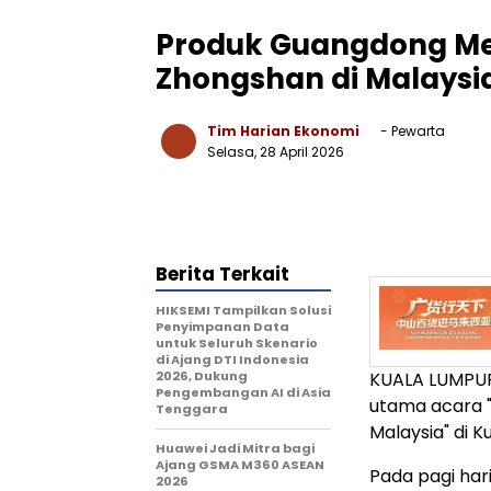
Produk Guangdong Me
Zhongshan di Malaysia
Tim Harian Ekonomi
- Pewarta
Selasa, 28 April 2026
Berita Terkait
HIKSEMI Tampilkan Solusi
Penyimpanan Data
untuk Seluruh Skenario
di Ajang DTI Indonesia
2026, Dukung
KUALA LUMPUR
Pengembangan AI di Asia
utama acara 
Tenggara
Malaysia" di K
Huawei Jadi Mitra bagi
Ajang GSMA M360 ASEAN
Pada pagi hari
2026