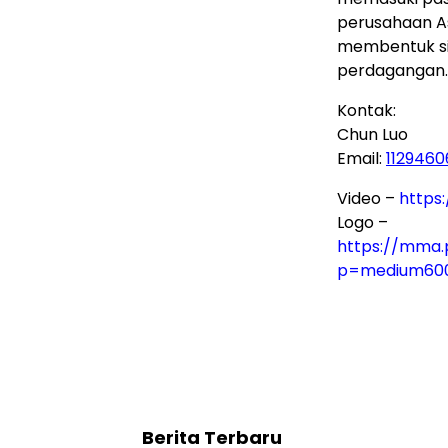
perusahaan As
membentuk si
perdagangan.
Kontak:
Chun Luo
Email:
112946
Video –
https
Logo –
https://mma
p=medium60
Berita Terbaru