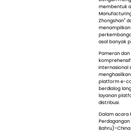
membentuk ar
Manufacturing
Zhongshan" da
menampilkan 
perkembangan
asal banyak p
Pameran dan 
komprehensif
internasional
menghasilkan s
platform e-co
berdialog la
layanan platf
distribusi.
Dalam acara 
Perdagangan P
Bahru)–China 