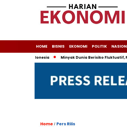
HOME
BISNIS
EKONOMI
POLITIK
NASION
 Andalan Indonesia
Minyak Dunia Berisiko Fluktuatif, Proye
Home
Pers Rilis
/