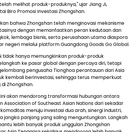
elah melihat produk-produknya," ujar Jiang Ji,
tai Biro Promosi Investasi Zhongshan.
an bahwa Zhongshan telah menginovasi mekanisme
stasinya dengan memanfaatkan peran kedutaan dan
gkok, lembaga bisnis, serta perusahaan utama diaspora
uar negeri melalui platform Guangdong Goods Go Global.
ni tidak hanya memungkinkan produk-produk
angkah ke pasar global dengan percaya diri, tetapi
 gelombang pengusaha Tionghoa perantauan dari Asia
k kembali berinvestasi, sehingga terus memperkuat
g di Zhongshan.
akini akan mendorong transformasi hubungan antara
 Association of Southeast Asian Nations dari sekadar
omoditas menuju investasi dua arah, sinergi industri,
a jangka panjang yang saling menguntungkan. Langkah
bantu lebih banyak produk unggulan Zhongshan
ar Asia Tenggara sekaligus mendorong lebih banyak