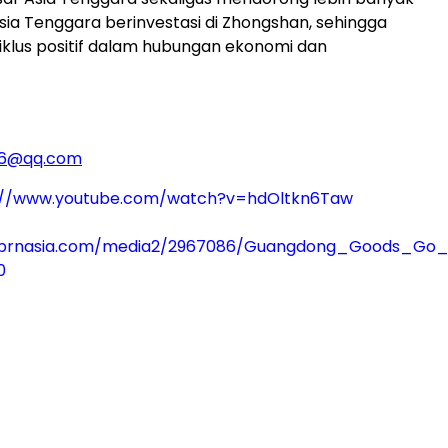
ia Tenggara berinvestasi di Zhongshan, sehingga
klus positif dalam hubungan ekonomi dan
06@qq.com
://www.youtube.com/watch?v=hdOltkn6Taw
.prnasia.com/media2/2967086/Guangdong_Goods_Go_G
0