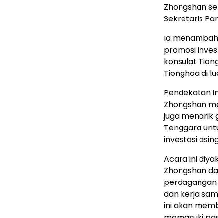
Zhongshan set
Sekretaris Par
Ia menambahk
promosi inve
konsulat Tion
Tionghoa di l
Pendekatan i
Zhongshan mel
juga menarik
Tenggara untu
investasi asin
Acara ini diy
Zhongshan dan
perdagangan k
dan kerja sam
ini akan mem
memasuki pas