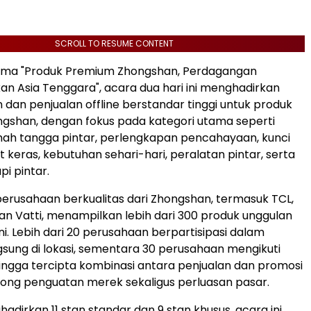
SCROLL TO RESUME CONTENT
ma "Produk Premium Zhongshan, Perdagangan
 Asia Tenggara", acara dua hari ini menghadirkan
dan penjualan offline berstandar tinggi untuk produk
gshan, dengan fokus pada kategori utama seperti
ah tangga pintar, perlengkapan pencahayaan, kunci
 keras, kebutuhan sehari-hari, peralatan pintar, serta
pi pintar.
 perusahaan berkualitas dari Zhongshan, termasuk TCL,
n Vatti, menampilkan lebih dari 300 produk unggulan
ni. Lebih dari 20 perusahaan berpartisipasi dalam
gsung di lokasi, sementara 30 perusahaan mengikuti
ngga tercipta kombinasi antara penjualan dan promosi
ong penguatan merek sekaligus perluasan pasar.
dirkan 11 stan standar dan 9 stan khusus, acara ini