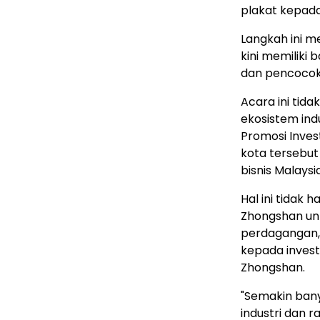
plakat kepad
Langkah ini 
kini memiliki 
dan pencocoka
Acara ini tid
ekosistem ind
Promosi Inves
kota tersebut
bisnis Malays
Hal ini tidak
Zhongshan unt
perdagangan,
kepada investo
Zhongshan.
"Semakin bany
industri dan 