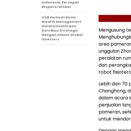
Indonesia, Percepat
Ekspansi Global
UOB Perkuat Bisnis
Wealth Management
melalui Kemitraan
Mengusung te
Distribusi Strategis
dengan Allianz Global
Menghubungkan
Investors
area pameran 
unggulan Zhon
peralatan rum
dan perangkat
robot fisiotera
Lebih dari 70
Changhong, da
dalam acara i
penjualan lan
pameran, sehi
untuk mendor
Dengan mengha