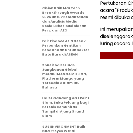
Pertukaran C
Cision Raih MarTech
acara "Produk
Breakthrough Awards
resmi dibuka di
2026 untuk Pemantauan
dan Analisis Media
Sosial, Distribusi Siaran
Ini merupakan
Pers, dan AEO
diselenggarak
Fair Finance Asia Desak
luring secara 
Perbankan Hentikan
Pendanaan untuk Sektor
Batu Bara di ASEAN
Shueisha Perluas
Jangkauan Global
melalui MANGA MILLION,
Platform Manga yang
Tersedia dalam 100
Bahasa
Haier Gandeng AO 1 Point
Slam, Buka Peluang bagi
Petenis Komunitas
Tampil di Ajang Grand
Slam
SUS ENVIRONMENT Raih
Dua Proyek WtE di